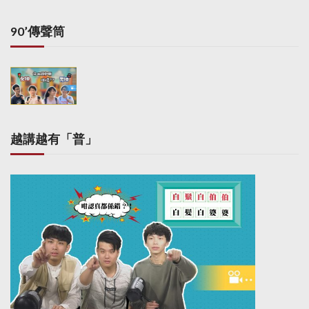
90’傳聲筒
越講越有「普」