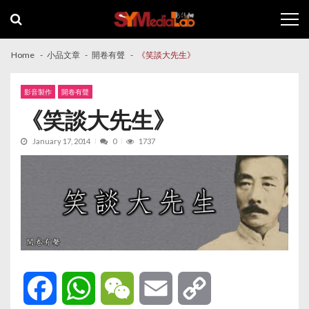
Skip
Skip
to
to
navigation
content
Home
小品文章
開卷有聲
《笑談大先生》
影音製作
開卷有聲
《笑談大先生》
January 17, 2014
0
1737
Facebook
WhatsApp
WeChat
Email
Copy