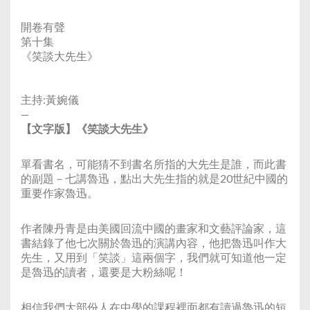
Link
開卷有聲
第十集
《笑談大先生》
主持:黃婉儀
—
【文字版】《笑談大先生》
單看書名，可能猜不到書名所指的大先生是誰，而此書
的副題－七講魯迅，點出大先生指的就是20世紀中國的
重要作家魯迅。
作者陳丹青是由美國回流中國的畫家和文藝評論家，這
書結錄了他七次關於魯迅的演講內容，他把魯迅叫作大
先生，又用到「笑談」這兩個字，我們就可知道他一定
是魯迅的讀者，還要是大粉絲呢！
相信我們大部份人在中學的課程裡面都有讀過魯迅的短