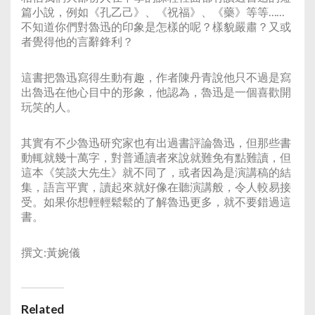
篇小說，例如《孔乙己》、《祝福》、《藥》等等……
不知道你們對魯迅的印象是怎樣的呢？樣貌嚴肅？又或
者覺得他的言辭鋒利？
這書把魯迅寫得生動有趣，作者陳丹青說他只不過是寫
出魯迅在他心目中的形象，他認為，魯迅是一個喜歡開
玩笑的人。
其實有不少魯迅研究家也有出過書評論魯迅，但那些書
動輒就幾十萬字，對普通讀者來說就難免有點難讀，但
這本《笑談大先生》就不同了，或者因為是演講稿的結
集，語言平實，讀起來就好像在聽演講般，令人較易接
受。如果你想輕輕鬆鬆的了解魯迅更多，就不要錯過這
書。
撰文:黃婉儀
Related