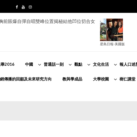
e胸前賬爆自彈自唱雙峰位置揭秘結他凹位切合女
星島日報-美國版
舉2016
中國
普通話一刻
觀點
文化生活
報人口述
銷傳播的回顧及未來研究方向
教與學成品
大學校園
樹仁講堂