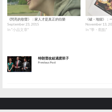
《閃亮的歌聲》：家人才是真正的伯樂
《破・地獄》：
September 23, 2015
November 13, 2
In "小品文章"
In "學・觀點"
特朗普改組過渡班子
Previous Post