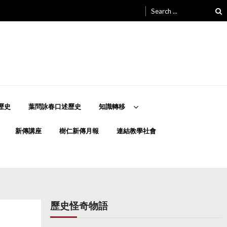
Search
for:
歷史
葉問詠春口述歷史
知識轉移
新傳講座
樹仁新傳月報
連結教學社會
歷史怪奇物語