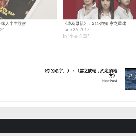
一家人半生誤會
《成為母親》：311‧故鄉‧家之重建
024
June 26, 2017
In "小品文章"
《你的名字。》：《雲之彼端，約定的地
方》
Next Post