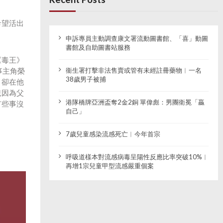
希望活出
申訴專員主動調查康文署流動圖書館、「喜」動圖
書館及自助圖書站服務
《毒王》
故事主角榮
衞生署打擊非法售賣或管有未經註冊藥物︱一名
38歲男子被捕
，卻在他
兒因為父
港隊橋牌亞洲盃奪2金2銅 單偉彪：男團衛冕「贏
有些事沒
自己」
7歲兒童感染流感死亡︱今年首宗
呼吸道樣本對流感病毒呈陽性反應比率突破10%︱
再增1宗兒童甲型流感嚴重個案