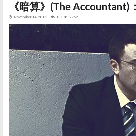
《暗算》(The Accountan
November 14, 2016
0
2752