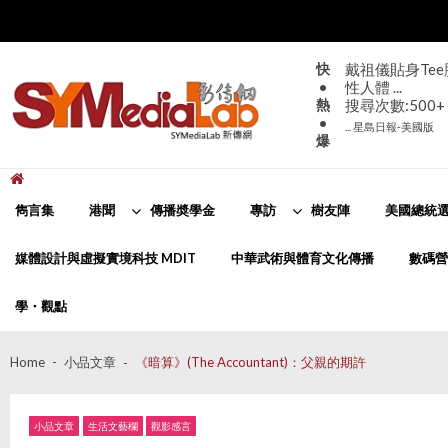
Skip
Skip
to
to
navigation
content
快
戴祖儀貼身Te
•
性人體 ...
熱
搜尋次數:500+
•
... 星島日報-美國版
爆
新傳網
SYMediaLab
雋言集
港聞
傳播奬學金
專訪
樹友陣
美國總統選
媒體設計與虛擬實境科技 MDIT
中華武術與體育文化傳播
數碼營
學・觀點
Home
小品文章
《暗算》(The Accountant)：父親的期許
小品文章
生活文藝欄
觀影感言