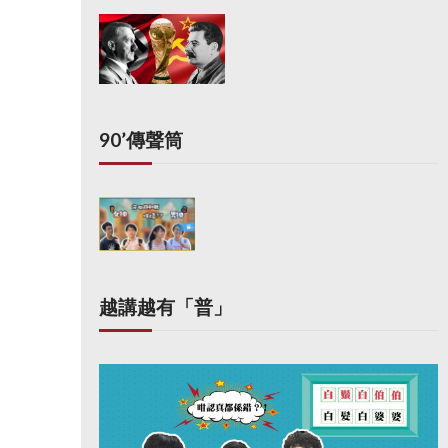
90’傳聲筒
越講越有「普」