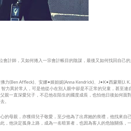
如何成為一位會計師，又如何捲入一宗會計帳目的陰謀，最後又如何找回自己
n Affleck)、安娜•姬妲妮(Anna Kendrick)、J•K•西蒙斯(J. K.
敏銳，智力異於常人，可是他從小在別人眼中卻是不正常的兒童，甚至連
的父親一直深愛兒子，不忍他在陌生的國度成長，也怕他日後如何面
下去。
狠心的母親，亦獲得兒子敬愛，至少他為了出席她的喪禮，他找來自
自此，他決定孤身上路，成為一名暗算者，也因為客人的危險關係，