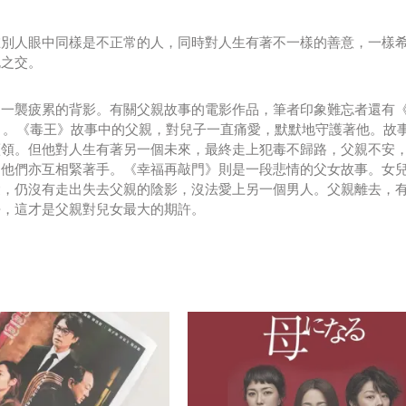
在別人眼中同樣是不正常的人，同時對人生有著不一樣的善意，一樣
死之交。
如一襲疲累的背影。有關父親故事的電影作品，筆者印象難忘者還有
ters) (2015) 。《毒王》故事中的父親，對兒子一直痛愛，默默地守護著他。
藍領。但他對人生有著另一個未來，最終走上犯毒不歸路，父親不安
，他們亦互相緊著手。《幸福再敲門》則是一段悲情的父女故事。女
愛，仍沒有走出失去父親的陰影，沒法愛上另一個男人。父親離去，
許，這才是父親對兒女最大的期許。