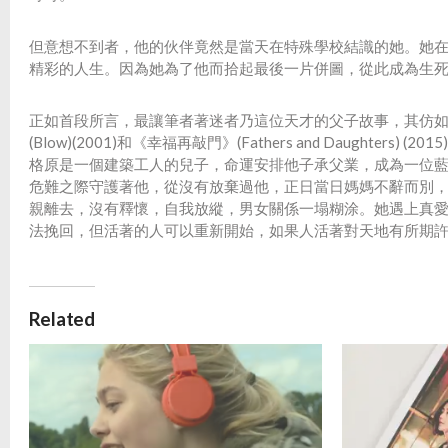
但意想不到者，他的伙伴竟然是當天在特殊學校結識的她。她
精彩的人生。因為她為了他而拾起最後一片併圖，從此成為生
正如首段所言，最讓筆者著迷者乃這位天才的父子故事，其仿
(Blow)(2001)和《幸福再敲門》(Fathers and Daugh
格原是一個建築工人的兒子，命運安排他子承父業，成為一位
危難之際守護著他，從沒有放棄過他，正日當日媽媽不辭而別
親離去，沒有釋懷，自我放縱，男女關係一塌糊涂。她遇上真
法挽回，但活著的人可以重新開始，如果人活著對天地有所期
Related