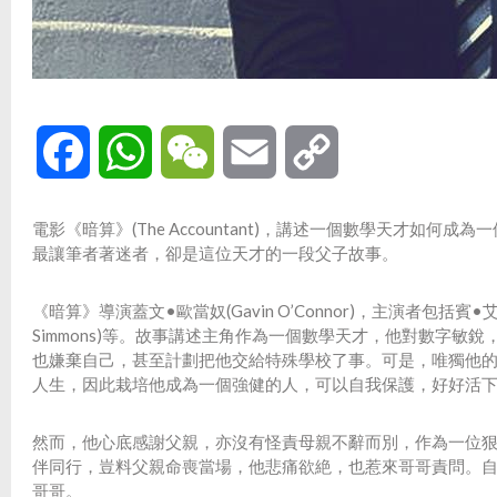
Facebook
WhatsApp
WeChat
Email
Copy
Link
電影《暗算》(The Accountant)，講述一個數學天才
最讓筆者著迷者，卻是這位天才的一段父子故事。
《暗算》導演蓋文•歐當奴(Gavin O’Connor)，主演者包括賓•艾佛力(Be
Simmons)等。故事講述主角作為一個數學天才，他對數字
也嫌棄自己，甚至計劃把他交給特殊學校了事。可是，唯獨他
人生，因此栽培他成為一個強健的人，可以自我保護，好好活
然而，他心底感謝父親，亦沒有怪責母親不辭而別，作為一位
伴同行，豈料父親命喪當場，他悲痛欲絶，也惹來哥哥責問。
哥哥。