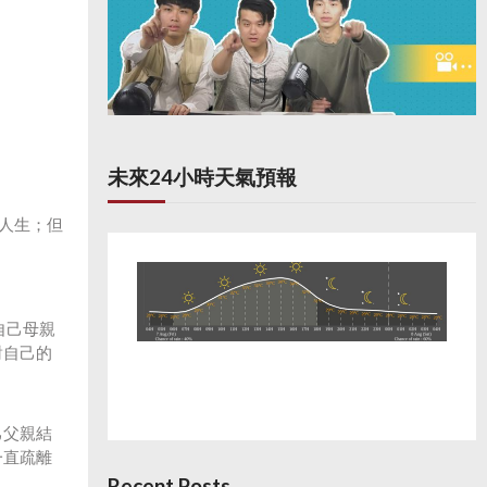
未來24小時天氣預報
的人生；但
自己母親
對自己的
己父親結
一直疏離
Recent Posts