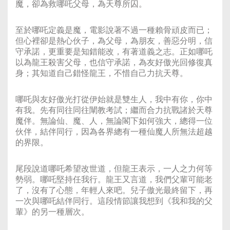
魔，卻為救哪吒父母，為天尊所囚。
至於哪吒定義是魔，電影說著不過一種賴骨頑皮而已；
但心裡卻是熱心伙子，為父母，為朋友，善惡分明，信
守承諾，更重要是知錯能改，有著道義之志。正如哪吒
以為龍王殺害父母，也信守承諾，為友好傲光回修復真
身；其知道自己錯怪龍王，不惜自己力抗天尊。
哪吒與友好傲光打從伊始就是雙生人，我中有你，你中
有我。先有同往同往闡教考試；繼而合力抗戰諸於天尊
魔伴。無論仙、魔、人，無論閣下如何強大，總得一位
伙伴，結伴同行，因為各界總有一種仙魔人所無法超越
的界限。
尾段說道哪吒希望改世道，但龍王表示，一人之力何等
勢弱。哪吒堅持任我行。龍王又言道，我們父輩可能老
了，沒有了心態，年輕人來吧。兒子傲光最終留下，再
一次與哪吒結伴同行。這段情節讓我想到《我和我的父
輩》的另一種層次。