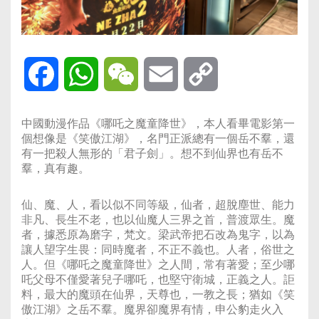
Facebook
WhatsApp
WeChat
Email
Copy
Link
中國動漫作品《哪吒之魔童降世》，本人看畢電影第一
個想像是《笑傲江湖》，名門正派總有一個岳不羣，還
有一把殺人無形的「君子劍」。想不到仙界也有岳不
羣，真有趣。
仙、魔、人，看以似不同等級，仙者，超脫塵世、能力
非凡、長生不老，也以仙魔人三界之首，普渡眾生。魔
者，據悉原為磨字，梵文。梁武帝把石改為鬼字，以為
讓人望字生畏：同時魔者，不正不義也。人者，俗世之
人。但《哪吒之魔童降世》之人間，常有著愛；至少哪
吒父母不僅愛著兒子哪吒，也堅守衛城，正義之人。詎
料，最大的魔頭在仙界，天尊也，一教之長；猶如《笑
傲江湖》之岳不羣。魔界卻魔界有情，申公豹走火入