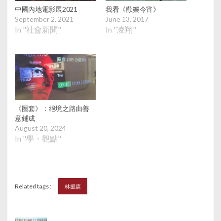
中國內地電影展2021
我看《歡樂今宵》
September 2, 2021
June 13, 2017
In "社會新聞"
In "凌翔"
《圈套》：絕境之路由善
意鋪成
August 20, 2024
In "學・觀點"
Related tags :
林援森