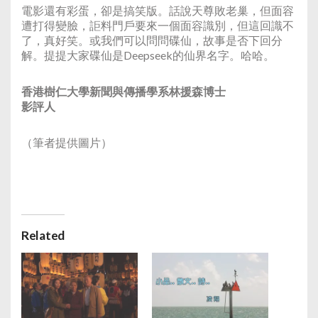
電影還有彩蛋，卻是搞笑版。話說天尊敗老巢，但面容
遭打得變臉，詎料門戶要來一個面容識別，但這回識不
了，真好笑。或我們可以問問碟仙，故事是否下回分
解。提提大家碟仙是Deepseek的仙界名字。哈哈。
香港樹仁大學新聞與傳播學系林援森博士
影評人
（筆者提供圖片）
Related