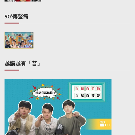
90’傳聲筒
越講越有「普」