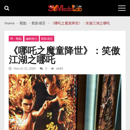
Skip
Skip
to
to
navigation
content
Home
觀點
觀影感言
《哪吒之魔童降世》：笑傲江湖之哪吒
學・觀點
編輯推介
觀影感言
《哪吒之魔童降世》：笑傲
江湖之哪吒
March 11, 2025
0
6644