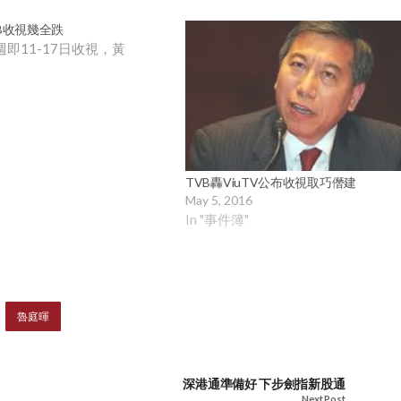
VB收視幾全跌
週即11-17日收視，黃
TVB轟ViuTV公布收視取巧僭建
May 5, 2016
In "事件簿"
魯庭暉
深港通準備好 下步劍指新股通
Next Post