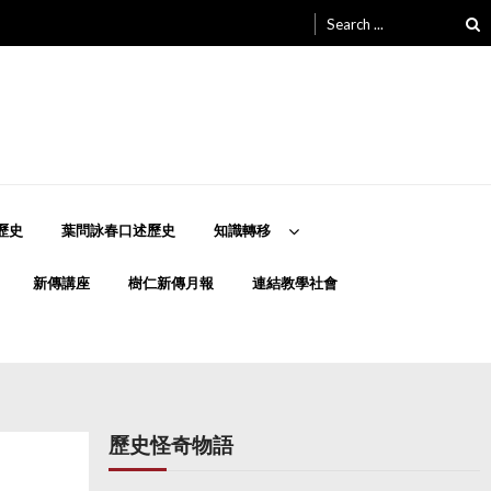
Search
for:
歷史
葉問詠春口述歷史
知識轉移
新傳講座
樹仁新傳月報
連結教學社會
歷史怪奇物語