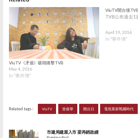
ViuTV開台後T
TVB公布過去1
April 19, 2016
In "事件簿"
ViuTV《矛盾》吸睛痛擊TVB
May 4, 2016
In "事件簿"
Related tags :
ViuTV
曾俊華
開台日
電視業新戰國時代
市建局建屋入市 梁再銷政績
Previous Post