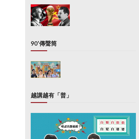
90’傳聲筒
越講越有「普」