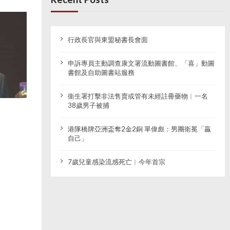
行政長官與東盟秘書長會面
申訴專員主動調查康文署流動圖書館、「喜」動圖
書館及自助圖書站服務
衞生署打擊非法售賣或管有未經註冊藥物︱一名
38歲男子被捕
港隊橋牌亞洲盃奪2金2銅 單偉彪：男團衛冕「贏
自己」
7歲兒童感染流感死亡︱今年首宗