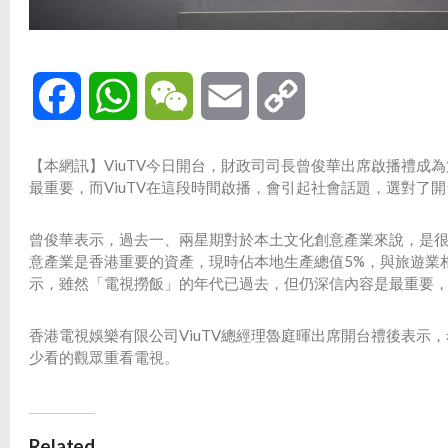
Facebook
WhatsApp
WeChat
Email
Copy
Link
【本網訊】ViuTV今日開台，財政司司長曾俊華出席啟播禮
最重要，而ViuTV在這段時間啟播，會引起社會話題，選對了
曾俊華表示，過去一、兩星期對於本土文化創意產業來說，是很
意產業是香港重要的資產，現時佔本地生產總值5%，與旅遊業
示，雖然「電視撈飯」的年代已過去，但仍深信內容是最重要
香港電視娛樂有限公司ViuTV總經理魯庭暉出席開台禮後表
少看的觀眾重看電視。
Related