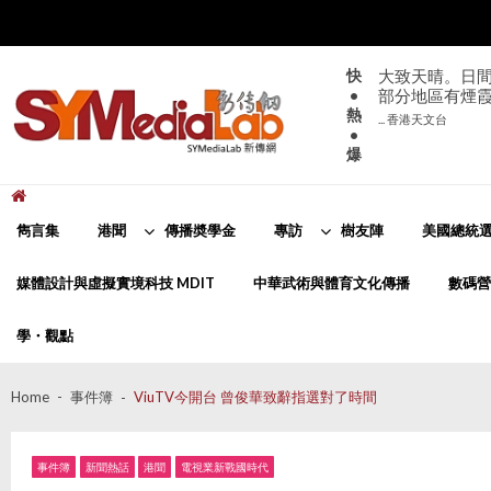
Skip
Skip
to
to
navigation
content
快
大致天晴。日間
•
部分地區有煙
熱
... 香港天文台
•
爆
新傳網
SYMediaLab
雋言集
港聞
傳播奬學金
專訪
樹友陣
美國總統選
媒體設計與虛擬實境科技 MDIT
中華武術與體育文化傳播
數碼營
學・觀點
Home
事件簿
ViuTV今開台 曾俊華致辭指選對了時間
事件簿
新聞熱話
港聞
電視業新戰國時代