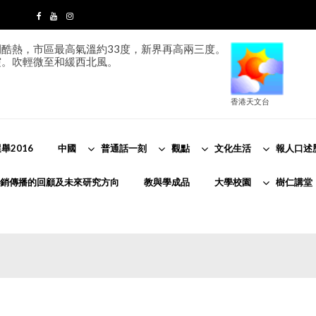
酷熱，市區最高氣溫約33度，新界再高兩三度。
霞。吹輕微至和緩西北風。
香港天文台
舉2016
中國
普通話一刻
觀點
文化生活
報人口述
銷傳播的回顧及未來研究方向
教與學成品
大學校園
樹仁講堂