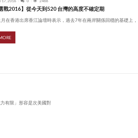
y 17, 2016
0
2488
選戰2016】從今天到520 台灣的高度不確定期
月在香港出席香江論壇時表示，過去7年在兩岸關係回穩的基礎上，台灣
 MORE
戰力有限」形容是次美國對