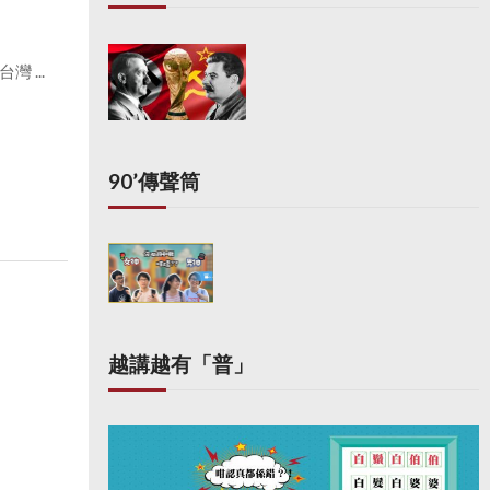
 ...
90’傳聲筒
越講越有「普」