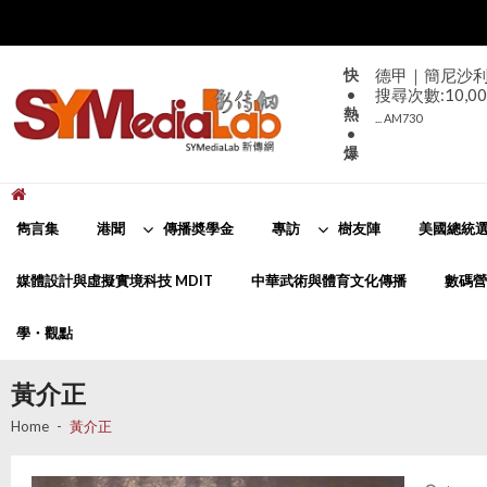
Skip
Skip
to
to
navigation
content
快
德甲｜簡尼沙利咸
•
搜尋次數:10,00
熱
... AM730
•
爆
新傳網
SYMediaLab
雋言集
港聞
傳播奬學金
專訪
樹友陣
美國總統選
媒體設計與虛擬實境科技 MDIT
中華武術與體育文化傳播
數碼營
學・觀點
黃介正
Home
黃介正