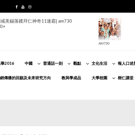
美錫落鑊拜仁神奇11連霸| am730
0+
AM730
舉2016
中國
普通話一刻
觀點
文化生活
報人口述
銷傳播的回顧及未來研究方向
教與學成品
大學校園
樹仁講堂