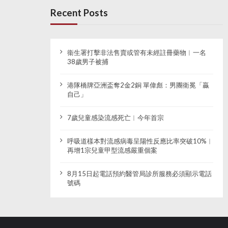
Recent Posts
衞生署打擊非法售賣或管有未經註冊藥物︱一名
38歲男子被捕
港隊橋牌亞洲盃奪2金2銅 單偉彪：男團衛冕「贏
自己」
7歲兒童感染流感死亡︱今年首宗
呼吸道樣本對流感病毒呈陽性反應比率突破10%︱
再增1宗兒童甲型流感嚴重個案
8月15日起電話預約醫管局診所服務必須顯示電話
號碼