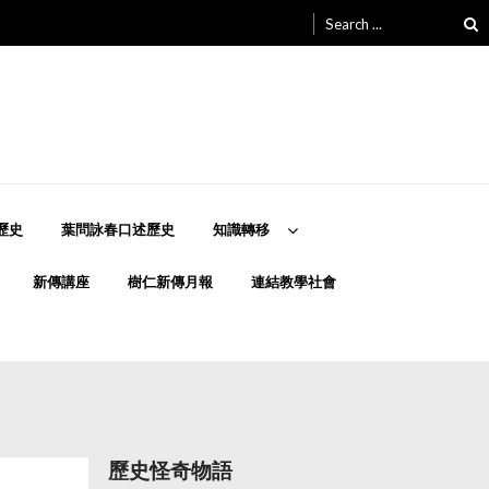
Search
for:
歷史
葉問詠春口述歷史
知識轉移
新傳講座
樹仁新傳月報
連結教學社會
歷史怪奇物語