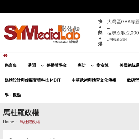
Skip
Skip
to
to
navigation
content
快
大致天晴。日間
•
部分地區有煙
熱
... 香港天文台
•
爆
新傳網
SYMediaLab
雋言集
港聞
傳播奬學金
專訪
樹友陣
美國總統選
媒體設計與虛擬實境科技 MDIT
中華武術與體育文化傳播
數碼營
學・觀點
馬杜羅政權
Home
馬杜羅政權