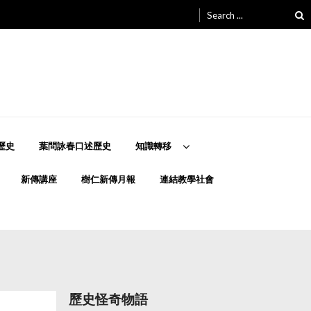
Search
for:
歷史
葉問詠春口述歷史
知識轉移
新傳講座
樹仁新傳月報
連結教學社會
歷史怪奇物語