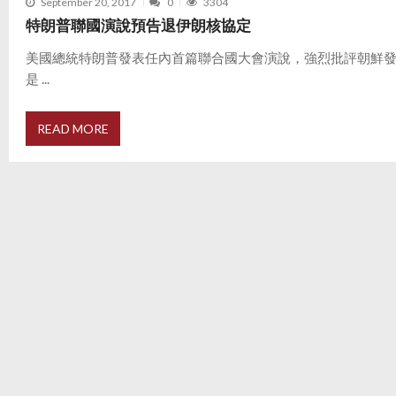
September 20, 2017
0
3304
特朗普聯國演說預告退伊朗核協定
美國總統特朗普發表任內首篇聯合國大會演說，強烈批評朝鮮
是 ...
READ MORE