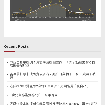
Recent Posts
申訴專員主動調查康文署流動圖書館、「喜」動圖書館及自
助圖書站服務
衞生署打擊非法售賣或管有未經註冊藥物︱一名38歲男子被
捕
港隊橋牌亞洲盃奪2金2銅 單偉彪：男團衛冕「贏自己」
7歲兒童感染流感死亡︱今年首宗
呼吸道樣本對流感病毒呈陽性反應比率突破10%︱再增1宗兒