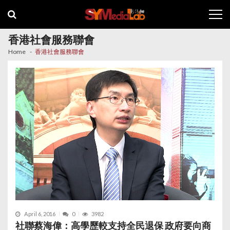
Skip
Skip
to
to
navigation
content
香港社會服務聯會
Home
香港社會服務聯會
April 6, 2016
0
3982
社聯蔡海偉：高學歷較支持全民退保 政府要向商