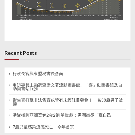
Recent Posts
行政長官與東盟秘書長會面
申訴專員主動調查康文署流動圖書館、「喜」動圖書館及自
助圖書站服務
衞生署打擊非法售賣或管有未經註冊藥物︱一名38歲男子被
捕
港隊橋牌亞洲盃奪2金2銅 單偉彪：男團衛冕「贏自己」
7歲兒童感染流感死亡︱今年首宗