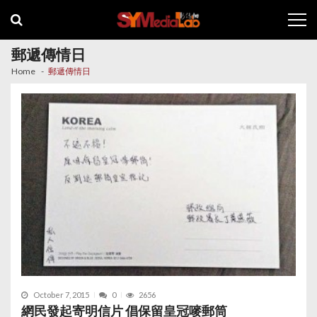
Skip
Skip
to
to
navigation
content
郵遞傳情日
Home
郵遞傳情日
October 7, 2015
0
2656
網民發起寄明信片 倡保留皇冠嘜郵筒