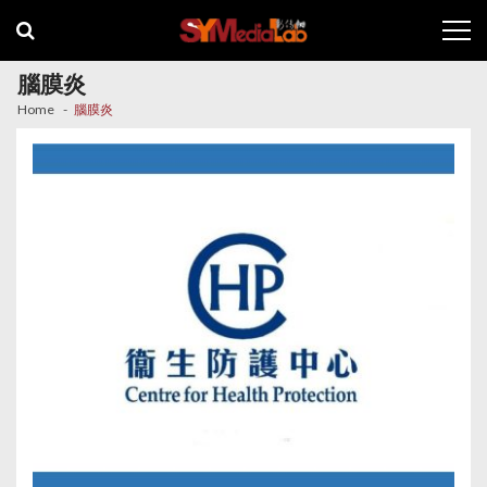
Skip
Skip
to
to
navigation
content
腦膜炎
Home
腦膜炎