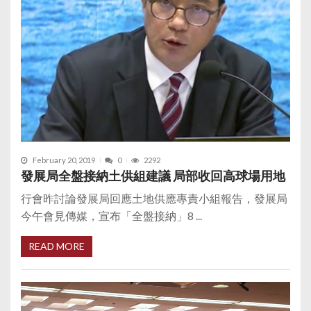
February 20, 2019
0
2292
發展局全盤接納土供組建議 局部收回高球場用地
行會昨討論發展局回應土地供應專責小組報告，發展局
今午會見傳媒，宣布「全盤接納」8 ...
READ MORE