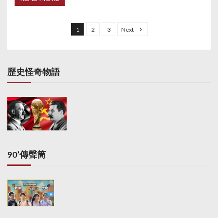
P
o
1
2
3
Next
s
t
s
歷史怪奇物語
p
a
g
i
n
a
90’傳聲筒
t
i
o
n