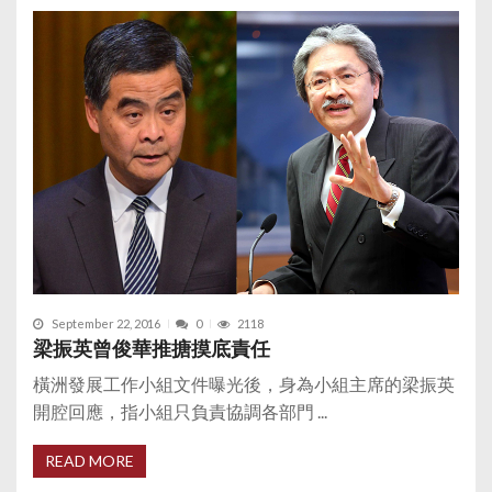
September 22, 2016
0
2118
梁振英曾俊華推搪摸底責任
橫洲發展工作小組文件曝光後，身為小組主席的梁振英
開腔回應，指小組只負責協調各部門 ...
READ MORE