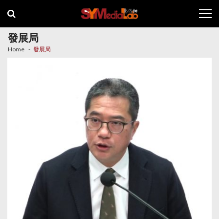
Skip
Skip
to
to
navigation
content
發展局
Home
發展局