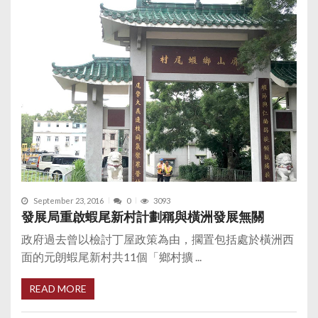
September 23, 2016
0
3093
發展局重啟蝦尾新村計劃稱與橫洲發展無關
政府過去曾以檢討丁屋政策為由，擱置包括處於橫洲西
面的元朗蝦尾新村共11個「鄉村擴 ...
READ MORE