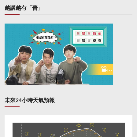
越講越有「普」
未來24小時天氣預報