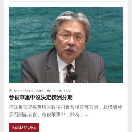
September 21, 2016
0
1723
曾俊華重申沒決定橫洲分期
行政長官梁振英與財政司司長曾俊華等官員，就橫洲發
展召開記者會。曾俊華重申，雖為土 ...
READ MORE