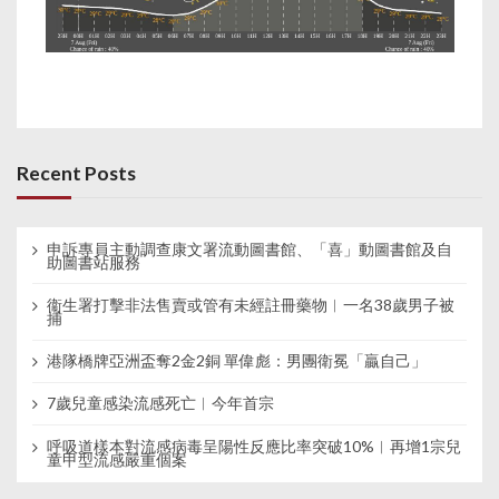
Recent Posts
申訴專員主動調查康文署流動圖書館、「喜」動圖書館及自
助圖書站服務
衞生署打擊非法售賣或管有未經註冊藥物︱一名38歲男子被
捕
港隊橋牌亞洲盃奪2金2銅 單偉彪：男團衛冕「贏自己」
7歲兒童感染流感死亡︱今年首宗
呼吸道樣本對流感病毒呈陽性反應比率突破10%︱再增1宗兒
童甲型流感嚴重個案