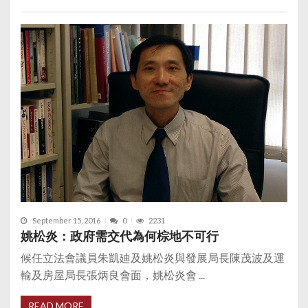
September 15, 2016
0
2231
姚松炎：政府需交代為何棕地不可行
候任立法會議員朱凱廸及姚松炎與發展局長陳茂波及運
輸及房屋局長張炳良會面，姚松炎會 ...
READ MORE