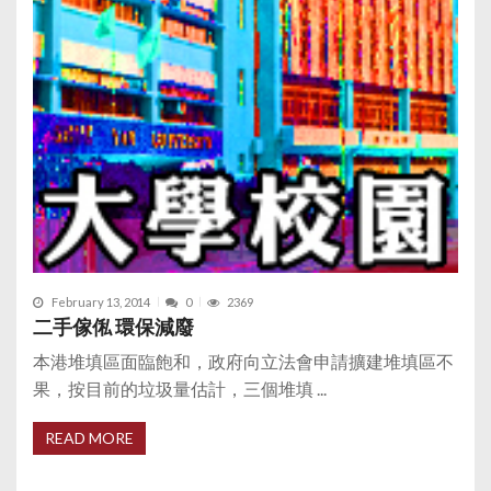
February 13, 2014
0
2369
二手傢俬 環保減廢
本港堆填區面臨飽和，政府向立法會申請擴建堆填區不
果，按目前的垃圾量估計，三個堆填 ...
READ MORE
P