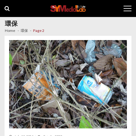
Skip
Skip
to
to
navigation
content
環保
Home
環保
Page 2