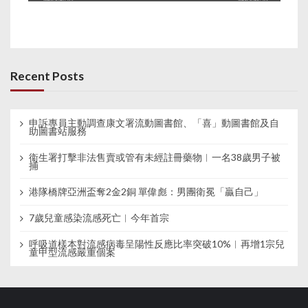
Recent Posts
申訴專員主動調查康文署流動圖書館、「喜」動圖書館及自
助圖書站服務
衞生署打擊非法售賣或管有未經註冊藥物︱一名38歲男子被
捕
港隊橋牌亞洲盃奪2金2銅 單偉彪：男團衛冕「贏自己」
7歲兒童感染流感死亡︱今年首宗
呼吸道樣本對流感病毒呈陽性反應比率突破10%︱再增1宗兒
童甲型流感嚴重個案