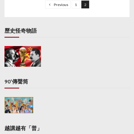
o
Previous
1
2
s
t
s
歷史怪奇物語
p
a
g
i
n
a
90’傳聲筒
t
i
o
n
越講越有「普」