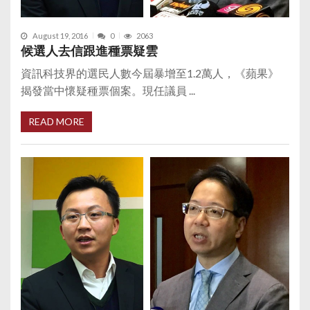
August 19, 2016
0
2063
候選人去信跟進種票疑雲
資訊科技界的選民人數今屆暴增至1.2萬人，《蘋果》
揭發當中懷疑種票個案。現任議員 ...
READ MORE