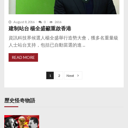
August 8, 2016
0
2616
建制站台 楊全盛籲重啟香港
資訊科技界候選人楊全盛舉行造勢大會，獲多名重量級
人士站台支持，包括已自動當選的進 ...
READ MORE
P
o
1
2
Next
s
t
s
歷史怪奇物語
p
a
g