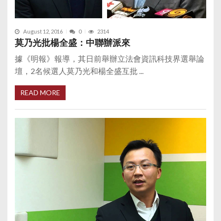
August 12, 2016
0
2314
莫乃光批楊全盛：中聯辦派來
據《明報》報導，其日前舉辦立法會資訊科技界選舉論
壇，2名候選人莫乃光和楊全盛互批 ...
READ MORE