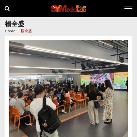
Skip
Skip
to
to
navigation
content
楊全盛
Home
楊全盛