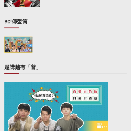
i
n
a
90’傳聲筒
t
i
o
n
越講越有「普」