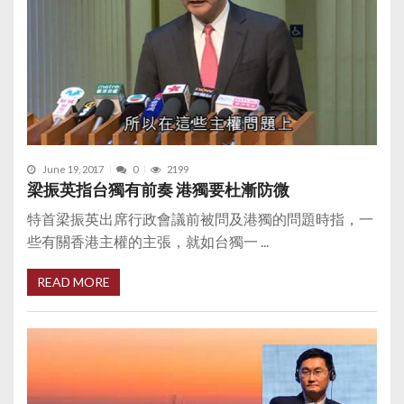
June 19, 2017
0
2199
梁振英指台獨有前奏 港獨要杜漸防微
特首梁振英出席行政會議前被問及港獨的問題時指，一
些有關香港主權的主張，就如台獨一 ...
READ MORE