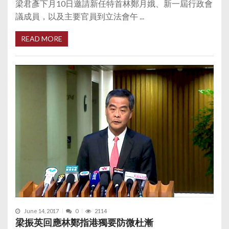
梁君彥下月10日邀請新任特首林鄭月娥、新一屆行政會
議成員，以及主要官員到立法會午 ...
READ MORE
June 14, 2017
0
2114
梁振英回應林鄭指港獨要防微杜漸