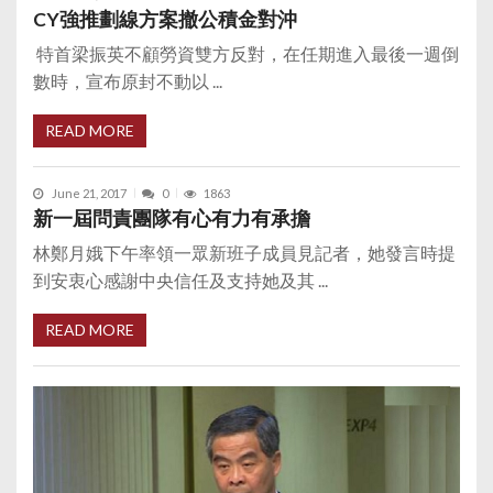
CY強推劃線方案撤公積金對沖
特首梁振英不顧勞資雙方反對，在任期進入最後一週倒
數時，宣布原封不動以 ...
READ MORE
June 21, 2017
0
1863
新一屆問責團隊有心有力有承擔
林鄭月娥下午率領一眾新班子成員見記者，她發言時提
到安衷心感謝中央信任及支持她及其 ...
READ MORE