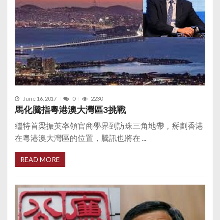
June 16, 2017
0
2230
馬化騰指粵港澳大灣區3挑戰
繼特首梁振英率領官商學界到訪珠三角地帶，掰劃香港
在粵港澳大灣區的位置，騰訊也將在 ...
READ MORE