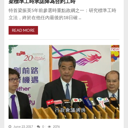
梁標準工時承諾降為合約工時
特首梁振英5年前參選時重點政綱之一：研究標準工時
立法，終於在他任內最後的18日確 ...
READ MORE
June 23, 2017
0
2076