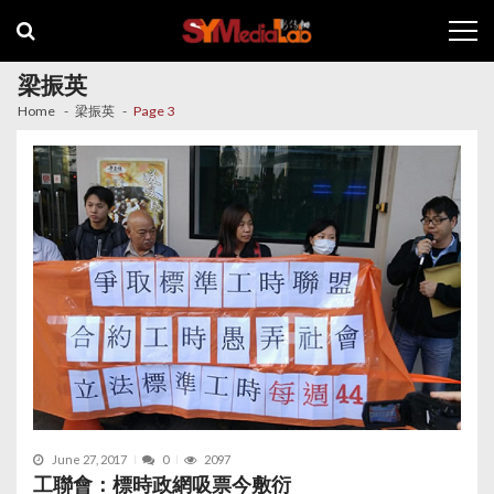
Skip
Skip
to
to
navigation
content
梁振英
Home
梁振英
Page 3
June 27, 2017
0
2097
工聯會：標時政網吸票今敷衍