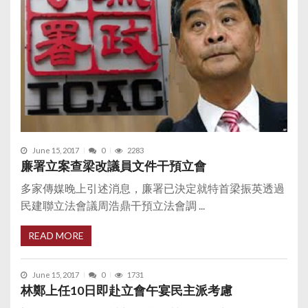
June 15, 2017
0
2283
廉署立案查梁改議員文件干預立會
多家傳媒晚上引述消息，廉署已決定就特首梁振英透過
民建聯立法會議周浩鼎干預立法會調 ...
READ MORE
June 15, 2017
0
1731
林鄭上任10日即赴立會午宴民主派考慮