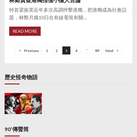
林鄭質疑港獨指僅小撮人言論
特首梁振英近年多次高調抨擊港獨，把港獨成為社會話
題，林鄭月娥10日在有線電視有關 ...
READ MORE
P
o
…
Previous
1
2
3
4
89
Next
s
t
s
歷史怪奇物語
p
a
g
i
n
a
90’傳聲筒