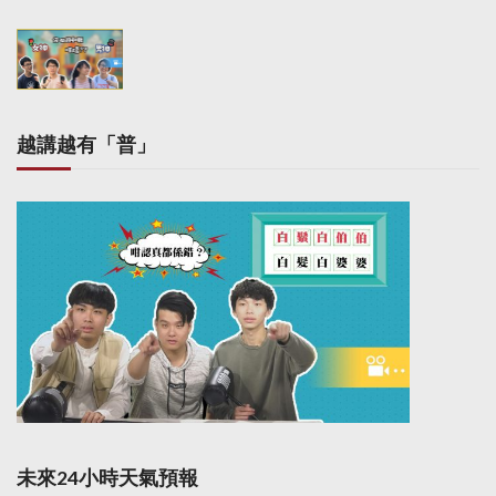
t
i
o
n
越講越有「普」
未來24小時天氣預報