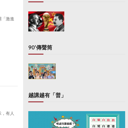
關「激進
90’傳聲筒
越講越有「普」
示，有人