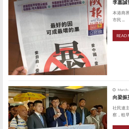
李嘉誠
本港商
市民 ...
READ
March 
向梁振
社民連
察，較早 .