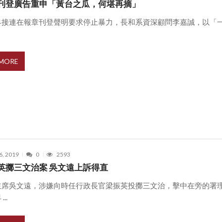
刊登廣告重申「黃台之瓜，何堪再摘」
界接連在報章刊登聲明要求停止暴力，長和系資深顧問李嘉誠，以「
 MORE
6, 2019
0
2593
英擲三文治案 吳文遠上訴得直
主席吳文遠，涉嫌向時任行政長官梁振英投擲三文治，擊中在旁的署
..