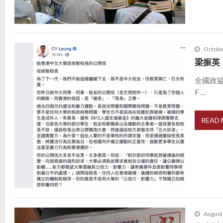
Octobe
梁振英
全國政
F ...
READ
August