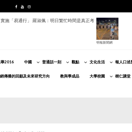
實施「易通行」 羅淑佩：明日繁忙時間是真正考
明報新聞網
舉2016
中國
普通話一刻
觀點
文化生活
報人口述
銷傳播的回顧及未來研究方向
教與學成品
大學校園
樹仁講堂