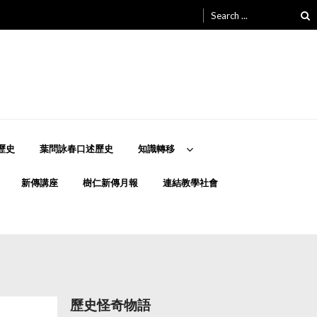
Search
for:
歷史
葉問詠春口述歷史
知識轉移
新傳講座
樹仁新傳月報
連結教學社會
歷史怪奇物語