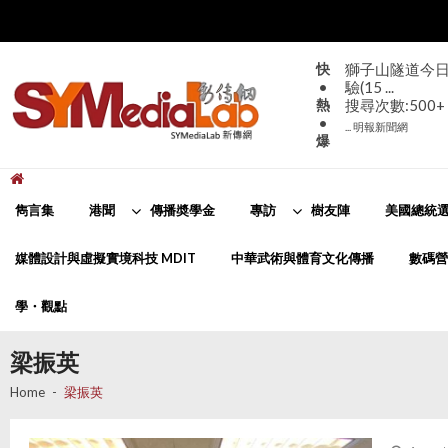
Skip
Skip
to
to
navigation
content
快
獅子山隧道今日
•
驗(15 ...
熱
搜尋次數:500+
•
... 明報新聞網
爆
新傳網
SYMediaLab
雋言集
港聞
傳播奬學金
專訪
樹友陣
美國總統選
媒體設計與虛擬實境科技 MDIT
中華武術與體育文化傳播
數碼營
學・觀點
梁振英
Home
梁振英