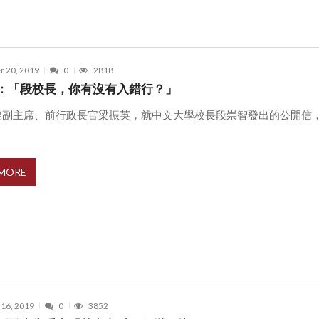
r 20, 2019
0
2818
：「段校長，你有沒有入錯行？」
協副主席、前行政長官梁振英，就中文大學校長段崇智發出的公開信
 MORE
 16, 2019
0
3852