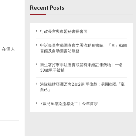
Recent Posts
行政長官與東盟秘書長會面
申訴專員主動調查康文署流動圖書館、「喜」動圖
，在個人
書館及自助圖書站服務
衞生署打擊非法售賣或管有未經註冊藥物︱一名
38歲男子被捕
港隊橋牌亞洲盃奪2金2銅 單偉彪：男團衛冕「贏
自己」
7歲兒童感染流感死亡︱今年首宗