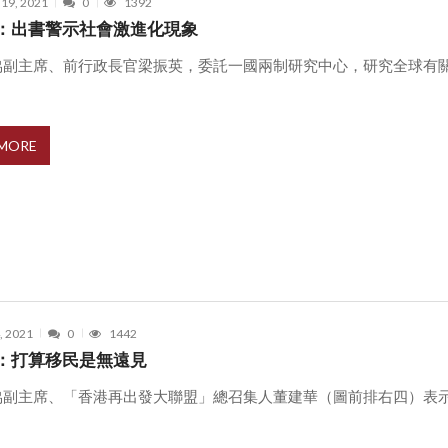
 19, 2021
0
1392
：出書警示社會激進化現象
協副主席、前行政長官梁振英，委託一國兩制研究中心，研究全球有
 MORE
, 2021
0
1442
：打算移民是無遠見
協副主席、「香港再出發大聯盟」總召集人董建華（圖前排右四）表