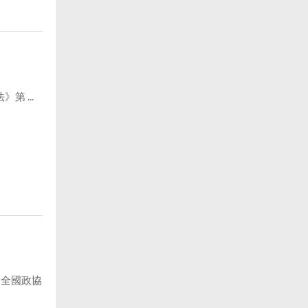
 ...
，全國政協