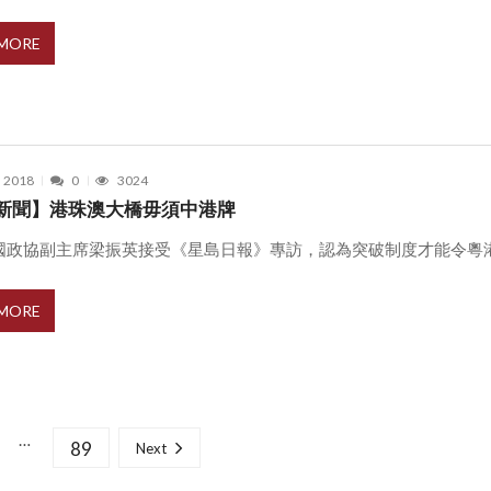
 MORE
, 2018
0
3024
新聞】港珠澳大橋毋須中港牌
國政協副主席梁振英接受《星島日報》專訪，認為突破制度才能令粵港澳大
 MORE
…
89
Next