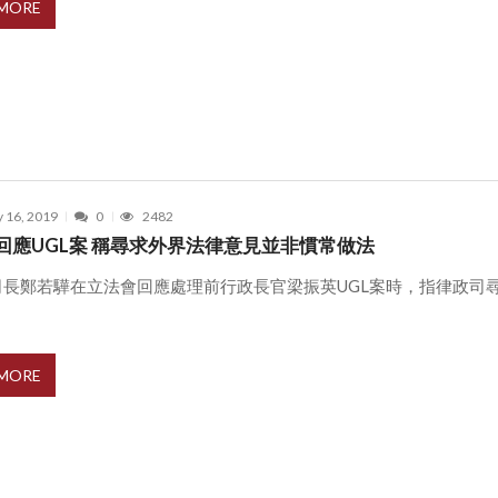
 MORE
y 16, 2019
0
2482
回應UGL案 稱尋求外界法律意見並非慣常做法
司長鄭若驊在立法會回應處理前行政長官梁振英UGL案時，指律政司
 MORE