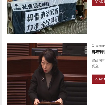
READ
Januar
鄭若驊
律政司
獨立 ...
READ