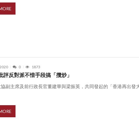
 MORE
 2020
0
1873
批評反對派不惜手段搞「攬炒」
政協副主席及前行政長官董建華與梁振英，共同發起的「香港再出發
 MORE