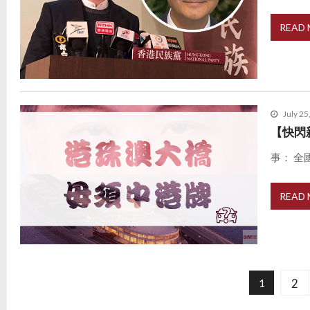
READ
July 25
【快閃
事： 全
READ
P
o
2
1
s