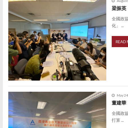
August
梁振英
全國政
化」 ...
READ
May 24
董建華
全國政
打算 ...