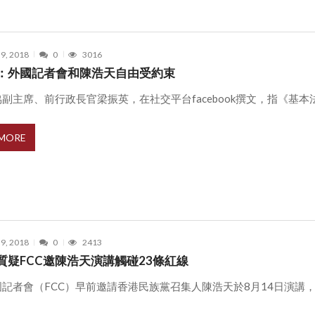
 9, 2018
0
3016
：外國記者會和陳浩天自由受約束
副主席、前行政長官梁振英，在社交平台facebook撰文，指《基本法》第
 MORE
 9, 2018
0
2413
質疑FCC邀陳浩天演講觸碰23條紅線
記者會（FCC）早前邀請香港民族黨召集人陳浩天於8月14日演講