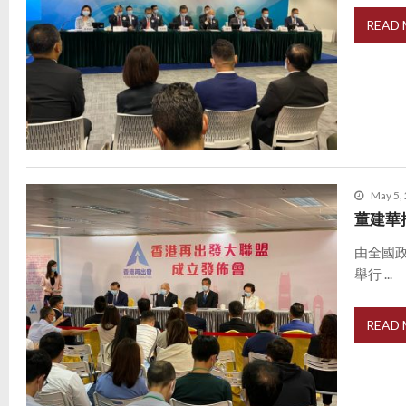
READ
May 5,
董建華
由全國
舉行 ...
READ