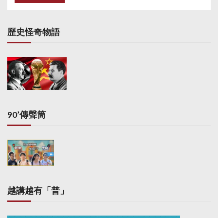
歷史怪奇物語
90’傳聲筒
越講越有「普」