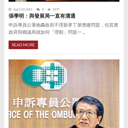
April 20, 2011
0
1977
張學明：與發展局一直有溝通
申訴專員公署炮轟政府不理新界丁屋僭建問題，但其實
政府與鄉議局就如何「理順」問題一 ...
READ MORE