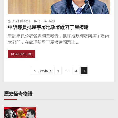
April 19, 2011
0
1649
申訴專員批屋宇署地政署縱容丁屋僭建
申訴專員公署發表調查報告，批評地政總署與屋宇署兩
大部門，在處理新界丁屋僭建問題上 ...
READ MORE
P
o
…
Previous
1
3
4
s
t
s
歷史怪奇物語
p
a
g