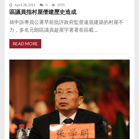
April 28, 2011
0
1935
區議員指村屋僭建歷史造成
就申訴專員公署早前批評政府監督違規建築的村屋不
力，多名元朗區議員趁屋宇署署長區載 ...
READ MORE