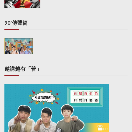
i
n
a
90’傳聲筒
t
i
o
n
越講越有「普」