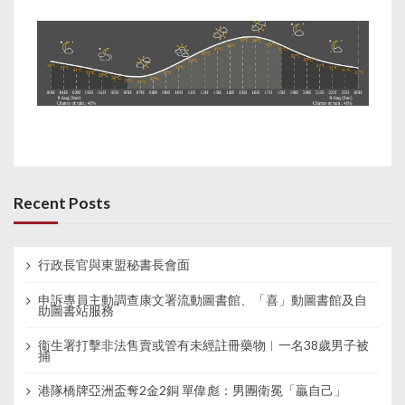
Recent Posts
行政長官與東盟秘書長會面
申訴專員主動調查康文署流動圖書館、「喜」動圖書館及自
助圖書站服務
衞生署打擊非法售賣或管有未經註冊藥物︱一名38歲男子被
捕
港隊橋牌亞洲盃奪2金2銅 單偉彪：男團衛冕「贏自己」