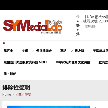
Skip
Skip
to
to
navigation
content
快
【NBA 熱火v
•
搜尋次數:2,000
熱
... 運動視界
•
爆
新傳網
SYMediaLab
雋言集
港聞
傳播奬學金
專訪
樹友陣
美國總統選
媒體設計與虛擬實境科技 MDIT
中華武術與體育文化傳播
數碼營
學・觀點
排除性聲明
Home
排除性聲明