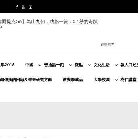
s塞爾提克G6】為山九仞，功虧一簣：0.1秒的奇蹟
+
運動視界
舉2016
中國
普通話一刻
觀點
文化生活
報人口述
銷傳播的回顧及未來研究方向
教與學成品
大學校園
樹仁講堂