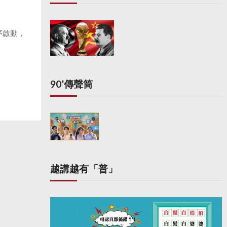
序啟動，
90’傳聲筒
越講越有「普」