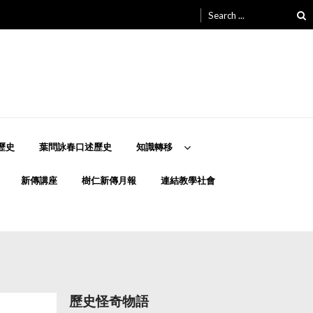
Search
for:
歷史
葉問詠春口述歷史
知識轉移
新傳講座
樹仁新傳月報
連結教學社會
歷史怪奇物語