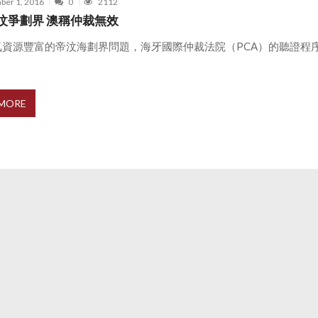
ber 1, 2016
0
2112
汶爭劃界 澳稱仲裁無效
氣資源豐富的帝汶海劃界問題，海牙國際仲裁法院（PCA）的聽證程
 MORE