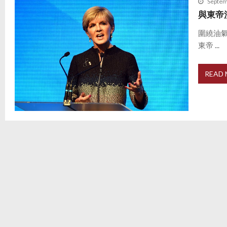
Septem
與東帝
圍繞油
東帝 ...
READ