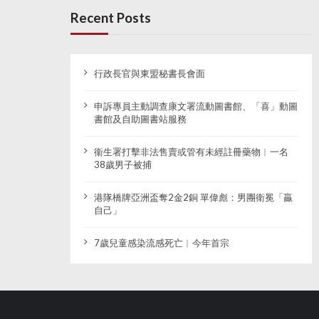
Recent Posts
行政長官與東盟秘書長會面
申訴專員主動調查康文署流動圖書館、「喜」動圖
書館及自助圖書站服務
衞生署打擊非法售賣或管有未經註冊藥物︱一名
38歲男子被捕
港隊橋牌亞洲盃奪2金2銅 單偉彪：男團衛冕「贏
自己」
7歲兒童感染流感死亡︱今年首宗