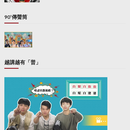
90’傳聲筒
越講越有「普」