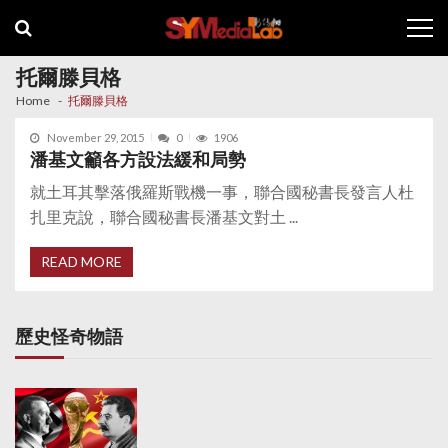
Skip
Skip
to
to
navigation
content
托爾滕貝格
Home
托爾滕貝格
November 29, 2015
0
1906
潘基文籲各方設法緩和局勢
就土耳其擊落俄羅斯戰機一事，聯合國秘書長發言人杜
扎里克說，聯合國秘書長潘基文對土 ...
READ MORE
歷史怪奇物語