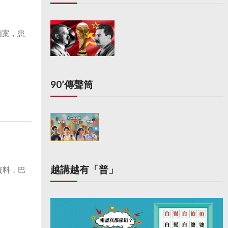
個案，患
90’傳聲筒
越講越有「普」
資料，巴