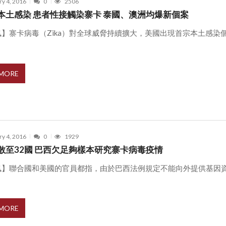
ry 4, 2016
0
2506
本土感染 患者性接觸染寨卡 泰國、澳洲均爆新個案
訊】寨卡病毒（Zika）對全球威脅持續擴大，美國出現首宗本土感染
 MORE
ry 4, 2016
0
1929
散至32國 巴西欠足夠樣本研究寨卡病毒疫情
訊】聯合國和美國的官員都指，由於巴西法例規定不能向外提供基因
.
 MORE