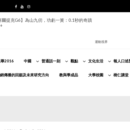
s塞爾提克G6】為山九仞，功虧一簣：0.1秒的奇蹟
+
運動視界
舉2016
中國
普通話一刻
觀點
文化生活
報人口述
銷傳播的回顧及未來研究方向
教與學成品
大學校園
樹仁講堂