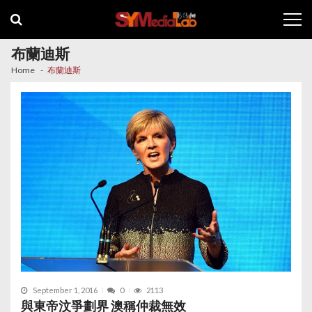
Skip
Skip
to
to
navigation
content
布蘭迪斯
Home
布蘭迪斯
September 1, 2016
0
2113
與東帝汶爭劃界 澳稱仲裁無效