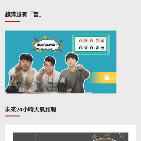
越講越有「普」
未來24小時天氣預報