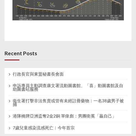
Recent Posts
行政長官與東盟秘書長會面
申訴專員主動調查康文署流動圖書館、「喜」動圖書館及自
助圖書站服務
衞生署打擊非法售賣或管有未經註冊藥物︱一名38歲男子被
捕
港隊橋牌亞洲盃奪2金2銅 單偉彪：男團衛冕「贏自己」
7歲兒童感染流感死亡︱今年首宗