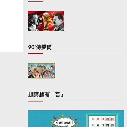
90’傳聲筒
越講越有「普」