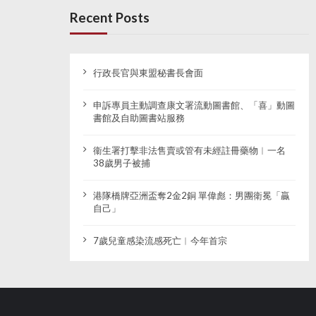
Recent Posts
行政長官與東盟秘書長會面
申訴專員主動調查康文署流動圖書館、「喜」動圖
書館及自助圖書站服務
衞生署打擊非法售賣或管有未經註冊藥物︱一名
38歲男子被捕
港隊橋牌亞洲盃奪2金2銅 單偉彪：男團衛冕「贏
自己」
7歲兒童感染流感死亡︱今年首宗