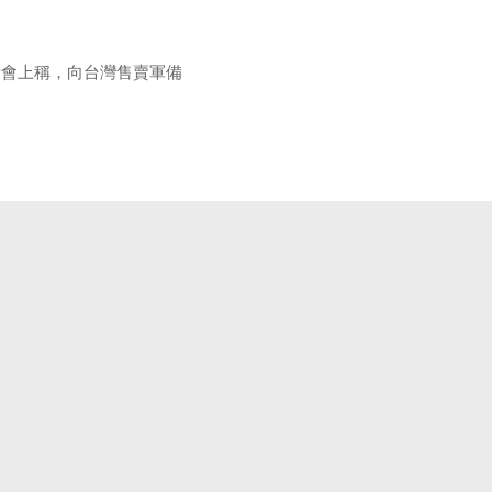
者會上稱，向台灣售賣軍備