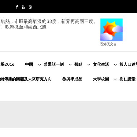
酷熱，市區最高氣溫約33度，新界再高兩三度。
霞。吹輕微至和緩西北風。
香港天文台
舉2016
中國
普通話一刻
觀點
文化生活
報人口述
銷傳播的回顧及未來研究方向
教與學成品
大學校園
樹仁講堂