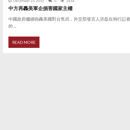
December 23, 2015
0
2616
中方再轟美軍企損害國家主權
中國政府繼續砲轟美國對台售武，外交部發言人洪磊在例行記
的 ...
READ MORE