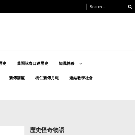
Search
for:
歷史
葉問詠春口述歷史
知識轉移
新傳講座
樹仁新傳月報
連結教學社會
歷史怪奇物語