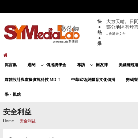
Skip
Skip
to
to
navigation
content
快
大致天晴。日間
•
部分地區有煙
熱
... 香港天文台
•
爆
新傳網
SYMediaLab
雋言集
港聞
傳播奬學金
專訪
樹友陣
美國總統選
媒體設計與虛擬實境科技 MDIT
中華武術與體育文化傳播
數碼營
學・觀點
安全利益
Home
安全利益