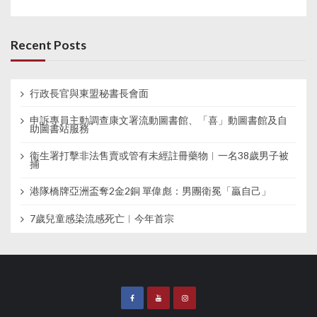
Recent Posts
行政長官與東盟秘書長會面
申訴專員主動調查康文署流動圖書館、「喜」動圖書館及自
助圖書站服務
衞生署打擊非法售賣或管有未經註冊藥物︱一名38歲男子被
捕
港隊橋牌亞洲盃奪2金2銅 單偉彪：男團衛冕「贏自己」
7歲兒童感染流感死亡︱今年首宗