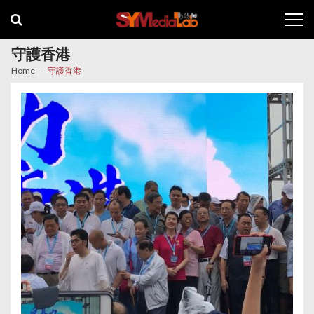
Skip
Skip
to
to
navigation
content
守護香港
Home
守護香港