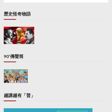
歷史怪奇物語
90’傳聲筒
越講越有「普」