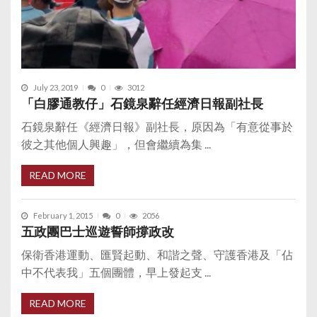
July 23, 2019
0
3012
「白膠通教仔」石鏡泉辭任經濟日報副社長
石鏡泉辭任《經濟日報》副社長，原因為「有意從事於
彼之其他個人興趣」，但會繼續為集 ...
READ MORE
February 1, 2015
0
2056
五政團巴士巡遊誓師撐政改
保衛香港運動、匯賢起動、和諧之聲、守護香港及「佔
中不代表我」五個團體，早上發起支 ...
READ MORE