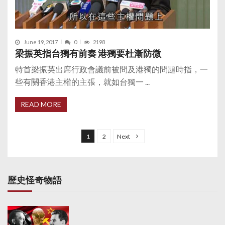
June 19, 2017
0
2198
梁振英指台獨有前奏 港獨要杜漸防微
特首梁振英出席行政會議前被問及港獨的問題時指，一
些有關香港主權的主張，就如台獨一 ...
READ MORE
P
o
1
2
Next
s
t
s
歷史怪奇物語
p
a
g