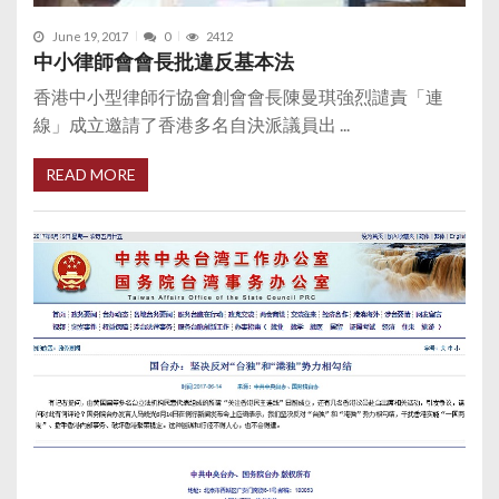
June 19, 2017
0
2412
中小律師會會長批違反基本法
香港中小型律師行協會創會會長陳曼琪強烈譴責「連
線」成立邀請了香港多名自決派議員出 ...
READ MORE