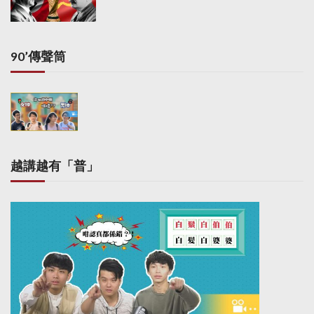
i
n
a
90’傳聲筒
t
i
o
n
越講越有「普」