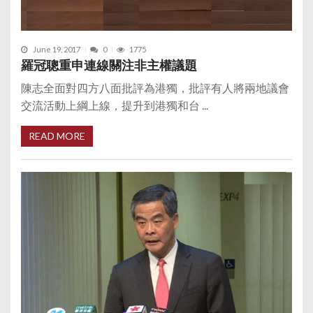
June 19, 2017
0
1775
羅冠聰重申連線關注非主權議題
陳志全面對四方八面批評為港獨，批評有人將兩地議會
交流活動上綱上線，提升到港獨和台 ...
READ MORE