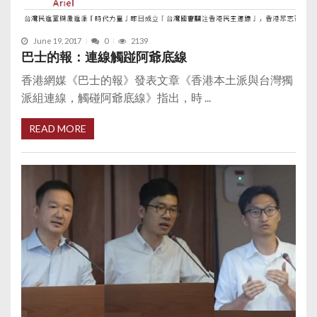
June 19, 2017
0
2139
巴士的報：連線觸踫阿爺底線
香港網媒《巴士的報》發表文章《香港本土派與台灣獨
派組連線，觸碰阿爺底線》指出，時 ...
READ MORE