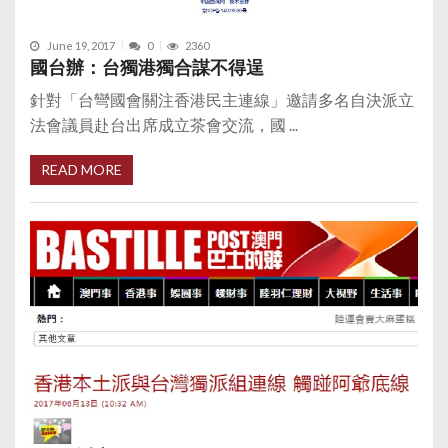
June 19, 2017
0
2360
國台辦：台獨港獨合謀不得逞
針對「台彎國會關注香港民主連線」邀請多名自決派立
法會議員赴台出席成立茶會交流，國 ...
READ MORE