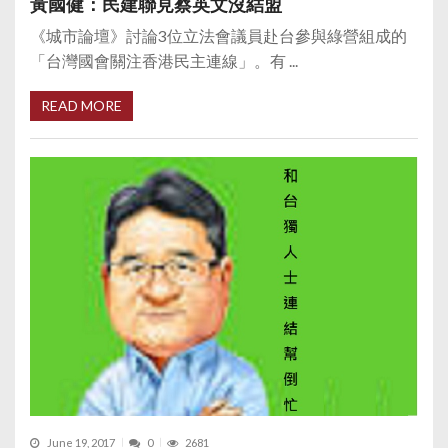
黃國健：民建聯見蔡英文沒結盟
《城市論壇》討論3位立法會議員赴台參與綠營組成的
「台灣國會關注香港民主連線」。有 ...
READ MORE
June 19, 2017
0
2681