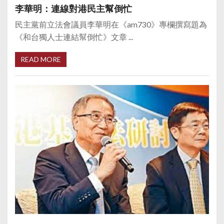
李華明：連線對港民主幫倒忙
民主黨前立法會議員李華明在《am730》專欄撰寫題為
《和台獨人士連結幫倒忙》文章 ...
READ MORE