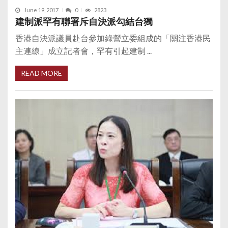
June 19, 2017
0
2823
建制派罕有聯署斥自決派勾結台獨
香港自決派議員赴台參加綠營立委組成的「關注香港民
主連線」成立記者會，罕有引起建制 ...
READ MORE