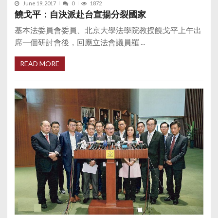
June 19, 2017
0
1872
饒戈平：自決派赴台宣揚分裂國家
基本法委員會委員、北京大學法學院教授饒戈平上午出
席一個研討會後，回應立法會議員羅 ...
READ MORE