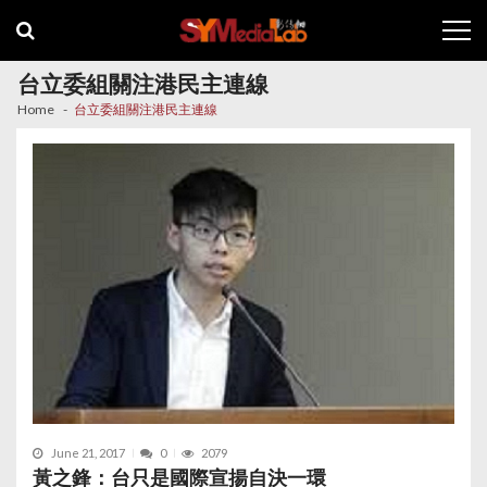
Skip
Skip
to
to
navigation
content
台立委組關注港民主連線
Home
台立委組關注港民主連線
June 21, 2017
0
2079
黃之鋒：台只是國際宣揚自決一環