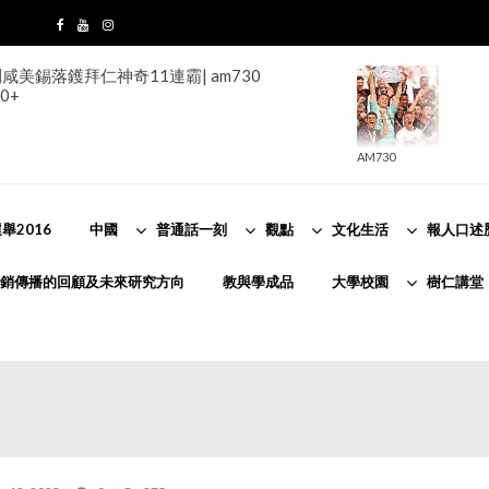
美錫落鑊拜仁神奇11連霸| am730
0+
AM730
舉2016
中國
普通話一刻
觀點
文化生活
報人口述
銷傳播的回顧及未來研究方向
教與學成品
大學校園
樹仁講堂