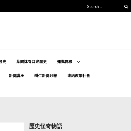
Search
for:
歷史
葉問詠春口述歷史
知識轉移
新傳講座
樹仁新傳月報
連結教學社會
歷史怪奇物語