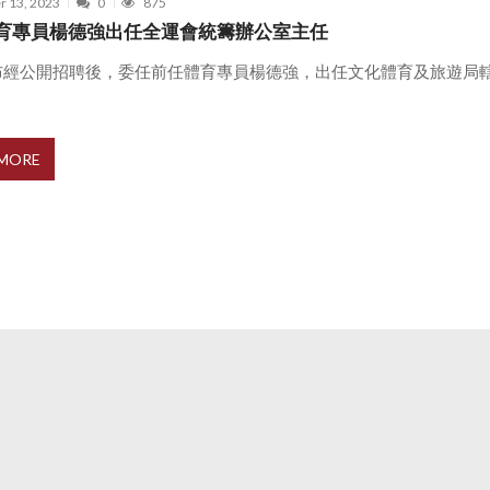
r 13, 2023
0
875
育專員楊德強出任全運會統籌辦公室主任
布經公開招聘後，委任前任體育專員楊德強，出任文化體育及旅遊局
 MORE