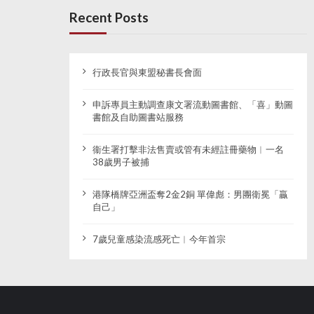
Recent Posts
行政長官與東盟秘書長會面
申訴專員主動調查康文署流動圖書館、「喜」動圖
書館及自助圖書站服務
衞生署打擊非法售賣或管有未經註冊藥物︱一名
38歲男子被捕
港隊橋牌亞洲盃奪2金2銅 單偉彪：男團衛冕「贏
自己」
7歲兒童感染流感死亡︱今年首宗