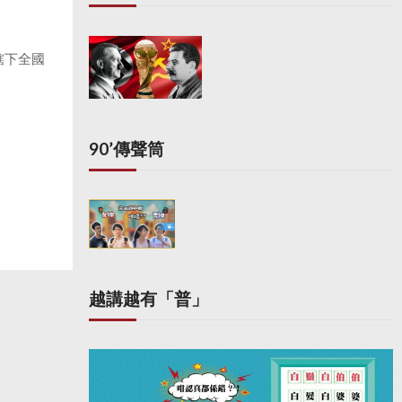
轄下全國
90’傳聲筒
越講越有「普」