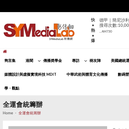
Skip
Skip
to
to
navigation
content
快
德甲｜簡尼沙利咸
•
搜尋次數:10,00
熱
... AM730
•
爆
新傳網
SYMediaLab
雋言集
港聞
傳播奬學金
專訪
樹友陣
美國總統選
媒體設計與虛擬實境科技 MDIT
中華武術與體育文化傳播
數碼營
學・觀點
全運會統籌辦
Home
全運會統籌辦