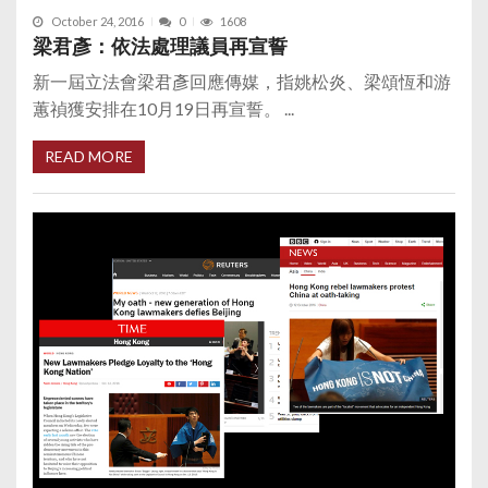
October 24, 2016
0
1608
梁君彥：依法處理議員再宣誓
新一屆立法會梁君彥回應傳媒，指姚松炎、梁頌恆和游
蕙禎獲安排在10月19日再宣誓。 ...
READ MORE