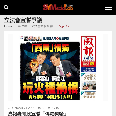
Skip
Skip
to
to
navigation
content
立法會宣誓爭議
Home
事件簿
立法會宣誓爭議
Page 19
October 25, 2016
0
1746
成報轟青政宣誓「偽港獨騷」