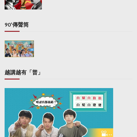
i
n
a
90’傳聲筒
t
i
o
n
越講越有「普」