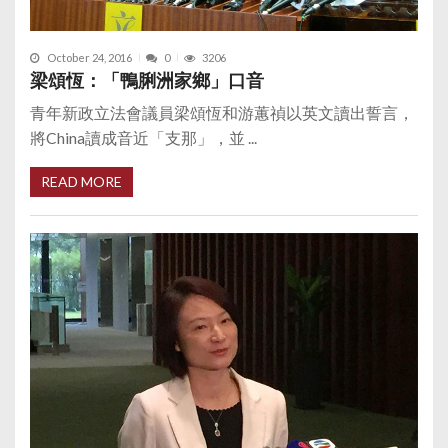
October 24, 2016
0
3206
梁頌恆：「鴨脷洲家鄉」口音
青年新政立法會議員梁頌恆和游蕙禎以英文讀出誓言，
將China讀成音近「支那」，並 ...
READ MORE