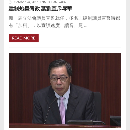
October 24, 2016
0
2404
建制炮轟青政 葉劉直斥辱華
新一屆立法會議員宣誓就任，多名非建制議員宣誓時都
有「加料」，以宣讀速度、讀音、尾 ...
READ MORE