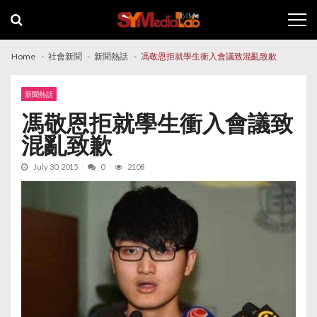
Skip
Skip
to
to
navigation
content
Home
社會新聞
新聞熱話
馮敬恩拒就學生衝入會議致混亂致歉
新聞熱話
馮敬恩拒就學生衝入會議致
混亂致歉
July 30, 2015
0
2108