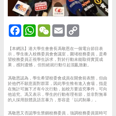
Facebook
WhatsApp
WeChat
Email
Copy
Link
【本網訊】港大學生會會長馮敬恩在一個電台節目表
示，學生衝入校務委員會會議室，圍堵校務委員，是希
望校務委員正視學生訴求，對於行動未能取得實質成
果，感到遺憾， 但拒絕就行動引起混亂致歉。
馮敬恩認為，學生希望校委會成員在開會前表態，但由
於他們不願意面對群眾，因此學生惟有進入會場，指是
在無計可施下才有今次行動，如校方要追究事件，可向
他追究。馮又表示，學生的行動有理有節，並非對無辜
的人採用肢體及語言暴力，形容是「以武制暴」。
馮敬恩又否認學生禁錮校務委員，強調校務委員當時可