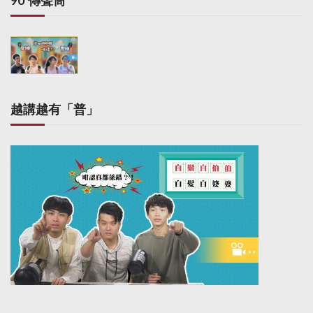
90’傳聲筒
越講越有「普」