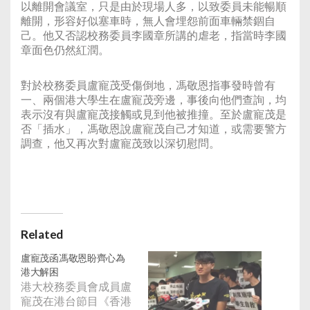
以離開會議室，只是由於現場人多，以致委員未能暢順
離開，形容好似塞車時，無人會埋怨前面車輛禁錮自
己。他又否認校務委員李國章所講的虐老，指當時李國
章面色仍然紅潤。
對於校務委員盧寵茂受傷倒地，馮敬恩指事發時曾有
一、兩個港大學生在盧寵茂旁邊，事後向他們查詢，均
表示沒有與盧寵茂接觸或見到他被推撞。至於盧寵茂是
否「插水」，馮敬恩說盧寵茂自己才知道，或需要警方
調查，他又再次對盧寵茂致以深切慰問。
Related
盧寵茂函馮敬恩盼齊心為
港大解困
港大校務委員會成員盧
寵茂在港台節目《香港