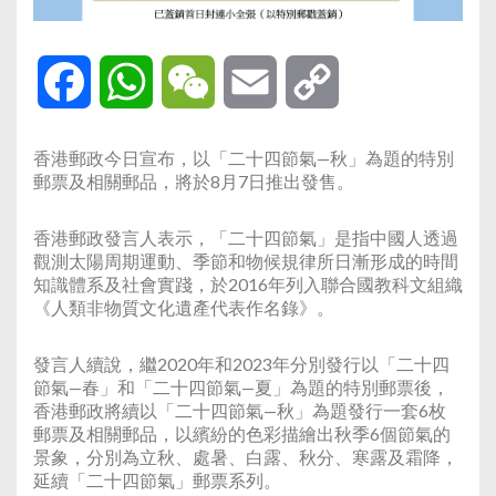
Facebook
WhatsApp
WeChat
Email
Copy
Link
香港郵政今日宣布，以「二十四節氣—秋」為題的特別
郵票及相關郵品，將於8月7日推出發售。
香港郵政發言人表示，「
二十四節氣」是指中國人透過
觀測太陽周期運動、季節和物候規律所日漸形成的時間
知識體系及社會實踐，於2016年列入聯合國教科文組織
《人類非物質文化遺產代表作名錄》。
發言人
續說，
繼2020年和2023年分別發行以「二十四
節氣—春」和「二十四節氣—夏」為題的特別郵票後，
香港郵政將續以「二十四節氣—秋」為題發行一套6枚
郵票及相關郵品，以繽紛的色彩描繪出秋季6個節氣的
景象，分別為立秋、處暑、白露、秋分、寒露及霜降，
延續「二十四節氣」郵票系列。