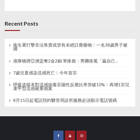
Recent Posts
衞生署打擊非法售賣或管有未經註冊藥物︱一名38歲男子被
捕
港隊橋牌亞洲盃奪2金2銅 單偉彪：男團衛冕「贏自己」
7歲兒童感染流感死亡︱今年首宗
呼吸道樣本對流感病毒呈陽性反應比率突破10%︱再增1宗兒
童甲型流感嚴重個案
8月15日起電話預約醫管局診所服務必須顯示電話號碼