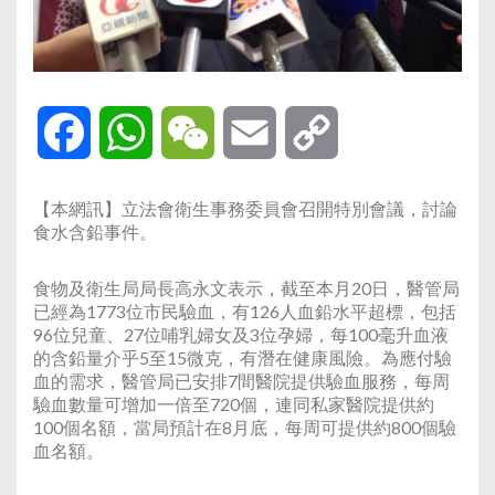
Facebook
WhatsApp
WeChat
Email
Copy
Link
【本網訊】立法會衛生事務委員會召開特別會議，討論
食水含鉛事件。
食物及衛生局局長高永文表示，截至本月20日，醫管局
已經為1773位市民驗血，有126人血鉛水平超標，包括
96位兒童、27位哺乳婦女及3位孕婦，每100毫升血液
的含鉛量介乎5至15微克，有潛在健康風險。為應付驗
血的需求，醫管局已安排7間醫院提供驗血服務，每周
驗血數量可增加一倍至720個，連同私家醫院提供約
100個名額，當局預計在8月底，每周可提供約800個驗
血名額。