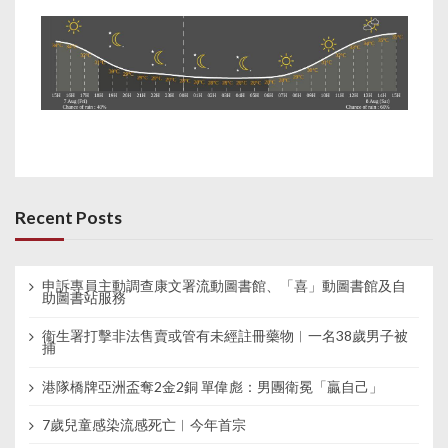
Recent Posts
申訴專員主動調查康文署流動圖書館、「喜」動圖書館及自
助圖書站服務
衞生署打擊非法售賣或管有未經註冊藥物︱一名38歲男子被
捕
港隊橋牌亞洲盃奪2金2銅 單偉彪：男團衛冕「贏自己」
7歲兒童感染流感死亡︱今年首宗