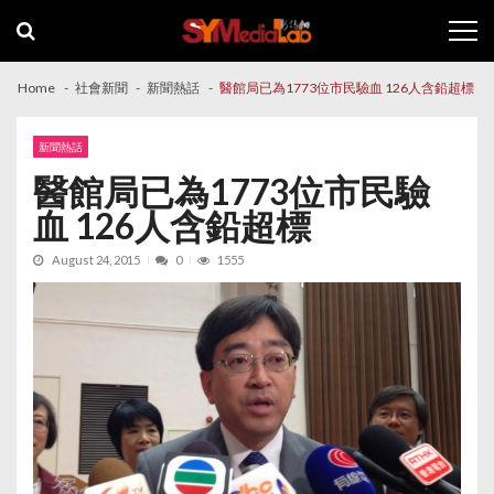
Skip
Skip
to
to
navigation
content
Home
社會新聞
新聞熱話
醫館局已為1773位市民驗血 126人含鉛超標
新聞熱話
醫館局已為1773位市民驗
血 126人含鉛超標
August 24, 2015
0
1555