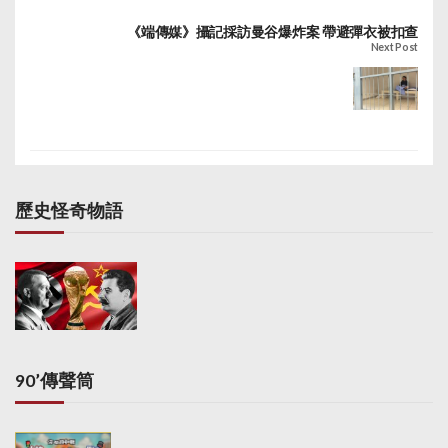
《端傳媒》攝記採訪曼谷爆炸案 帶避彈衣被扣查
Next Post
歷史怪奇物語
90’傳聲筒