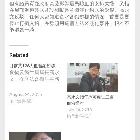
但有議員質疑政府為受影響居民驗血的安排太慢，又指
在屋邨派樽裝水及設街喉是意圖淡化鉛水的影響。高永
文反駁，任何人都知道食水含鉛超標的情況，首要是要
停止再攝入鉛，亦毋須用這個方法來淡化事件，根本不
能混為一談。
Related
目前共126人血含鉛超標
食物及衞生局局長高永
文，在立法會衞生事務
August 24, 2015
高永文指每周可處理三百
In "事件簿"
血液樣本
July 18, 2015
In "事件簿"