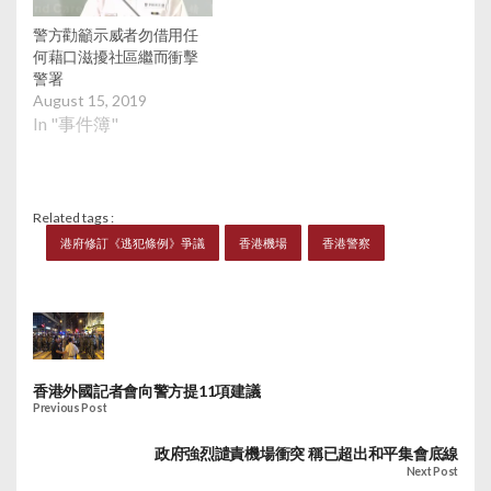
警方勸籲示威者勿借用任
何藉口滋擾社區繼而衝擊
警署
August 15, 2019
In "事件簿"
Related tags :
港府修訂《逃犯條例》爭議
香港機場
香港警察
香港外國記者會向警方提11項建議
Previous Post
政府強烈譴責機場衝突 稱已超出和平集會底線
Next Post