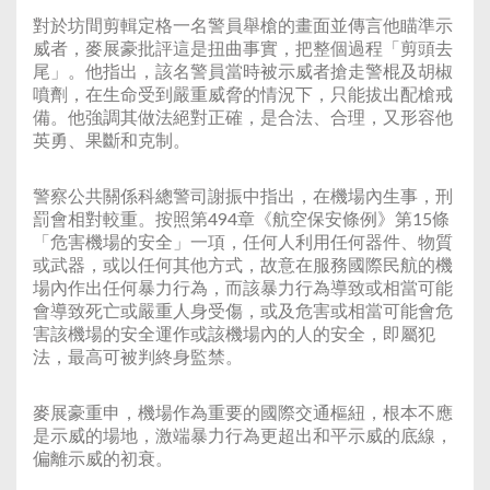
對於坊間剪輯定格一名警員舉槍的畫面並傳言他瞄準示
威者，麥展豪批評這是扭曲事實，把整個過程「剪頭去
尾」。他指出，該名警員當時被示威者搶走警棍及胡椒
噴劑，在生命受到嚴重威脅的情況下，只能拔出配槍戒
備。他強調其做法絕對正確，是合法、合理，又形容他
英勇、果斷和克制。
警察公共關係科總警司謝振中指出，在機場內生事，刑
罰會相對較重。按照第494章《航空保安條例》第15條
「危害機場的安全」一項，任何人利用任何器件、物質
或武器，或以任何其他方式，故意在服務國際民航的機
場內作出任何暴力行為，而該暴力行為導致或相當可能
會導致死亡或嚴重人身受傷，或及危害或相當可能會危
害該機場的安全運作或該機場內的人的安全，即屬犯
法，最高可被判終身監禁。
麥展豪重申，機場作為重要的國際交通樞紐，根本不應
是示威的場地，激端暴力行為更超出和平示威的底線，
偏離示威的初衰。