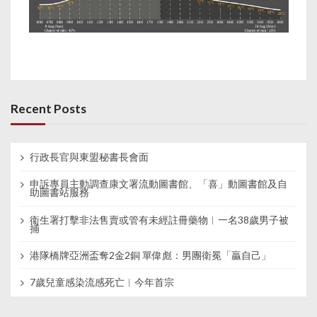
Recent Posts
行政長官與東盟秘書長會面
申訴專員主動調查康文署流動圖書館、「喜」動圖書館及自
助圖書站服務
衞生署打擊非法售賣或管有未經註冊藥物︱一名38歲男子被
捕
港隊橋牌亞洲盃奪2金2銅 單偉彪：男團衛冕「贏自己」
7歲兒童感染流感死亡︱今年首宗