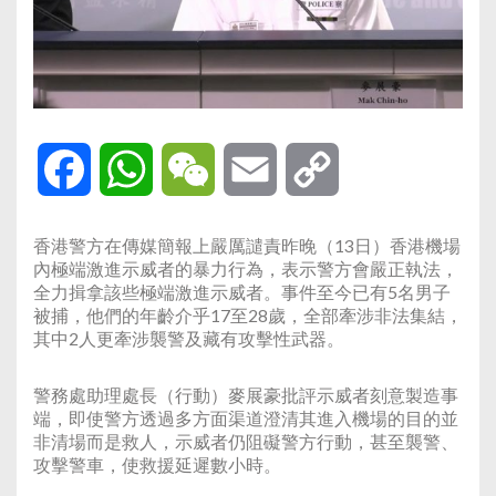
Facebook
WhatsApp
WeChat
Email
Copy
Link
香港警方在傳媒簡報上嚴厲譴責昨晚（13日）香港機場
內極端激進示威者的暴力行為，表示警方會嚴正執法，
全力揖拿該些極端激進示威者。事件至今已有5名男子
被捕，他們的年齡介乎17至28歲，全部牽涉非法集結，
其中2人更牽涉襲警及藏有攻擊性武器。
警務處助理處長（行動）麥展豪批評示威者刻意製造事
端，即使警方透過多方面渠道澄清其進入機場的目的並
非清場而是救人，示威者仍阻礙警方行動，甚至襲警、
攻擊警車，使救援延遲數小時。