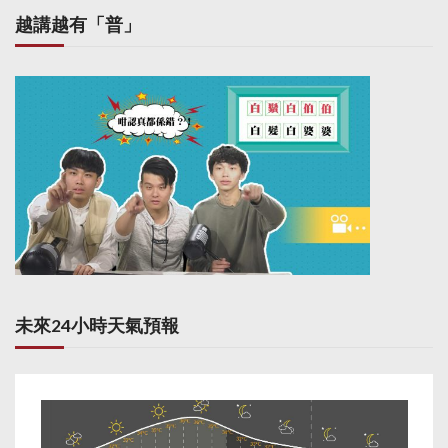
越講越有「普」
未來24小時天氣預報