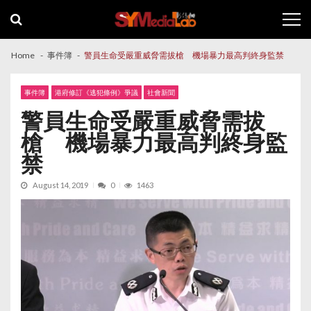
Skip
Skip
to
to
navigation
content
Home
事件簿
警員生命受嚴重威脅需拔槍 機場暴力最高判終身監禁
事件簿
港府修訂《逃犯條例》爭議
社會新聞
警員生命受嚴重威脅需拔
槍 機場暴力最高判終身監
禁
August 14, 2019
0
1463