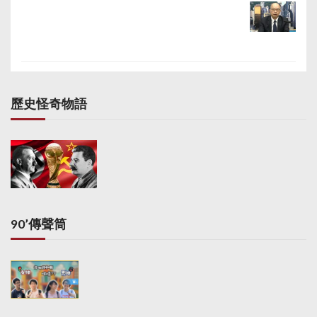
歷史怪奇物語
90’傳聲筒