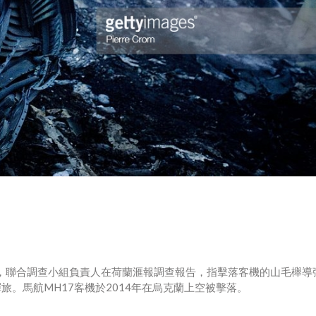
告，聯合調查小組負責人在荷蘭滙報調查報告，指擊落客機的山毛櫸導
彈旅。馬航MH17客機於2014年在烏克蘭上空被擊落。