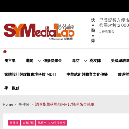
Skip
Skip
to
to
navigation
content
快
已登記智方便市
•
搜尋次數:2,000
熱
... 香港電台
•
爆
新傳網
SYMediaLab
雋言集
港聞
傳播奬學金
專訪
樹友陣
美國總統選
媒體設計與虛擬實境科技 MDIT
中華武術與體育文化傳播
數碼營
學・觀點
Home
事件簿
調查指擊落馬航MH17飛彈來自俄軍
事件簿
大事記欄
馬航MH370失蹤事件