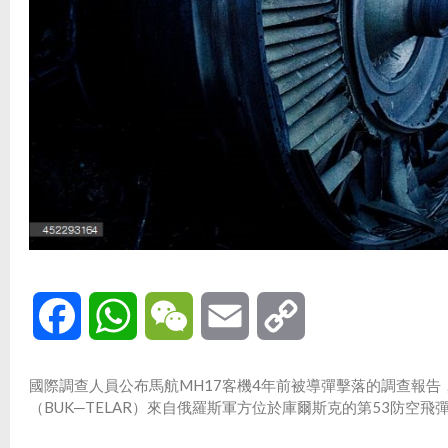
Facebook
WhatsApp
WeChat
Email
Copy
Link
國際調查人員公布馬航MH17客機4年前被導彈擊落的調查報
（BUK─TELAR）來自俄羅斯軍方位於庫爾斯克的第53防空飛