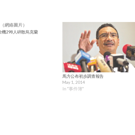
全機298人碎散烏克蘭
馬方公布初步調查報告
May 1, 2014
In "事件簿"