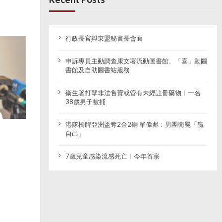
行政長官與東盟秘書長會面
申訴專員主動調查康文署流動圖書館、「喜」動圖
書館及自助圖書站服務
衞生署打擊非法售賣或管有未經註冊藥物︱一名
38歲男子被捕
港隊橋牌亞洲盃奪2金2銅 單偉彪：男團衛冕「贏
自己」
7歲兒童感染流感死亡︱今年首宗