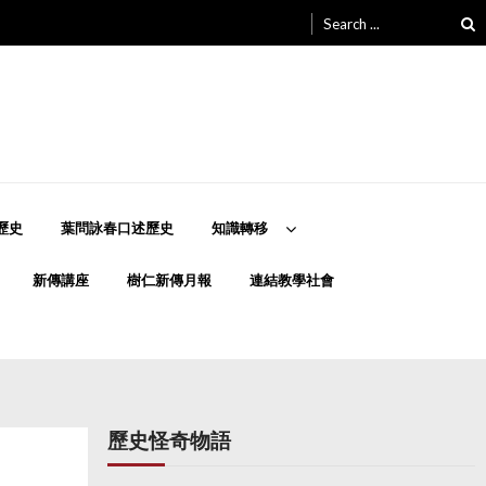
Search
for:
歷史
葉問詠春口述歷史
知識轉移
新傳講座
樹仁新傳月報
連結教學社會
歷史怪奇物語