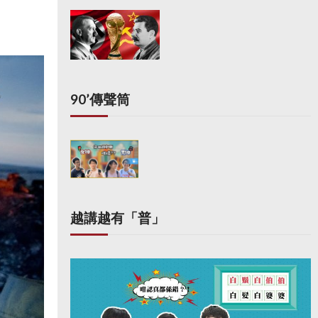
90’傳聲筒
越講越有「普」