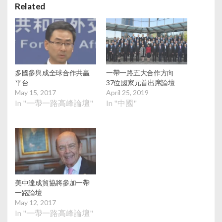
Related
多國參與成全球合作共贏
一帶一路五大合作方向
平台
37位國家元首出席論壇
May 15, 2017
April 25, 2019
In "一帶一路高峰論壇"
In "中國"
美中達成貿協將參加一帶
一路論壇
May 12, 2017
In "一帶一路高峰論壇"