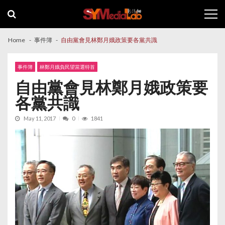
Skip
Skip
to
to
navigation
content
Home
事件簿
自由黨會見林鄭月娥政策要各黨共識
事件簿
林鄭月娥負民望當選特首
自由黨會見林鄭月娥政策要
各黨共識
May 11, 2017
0
1841