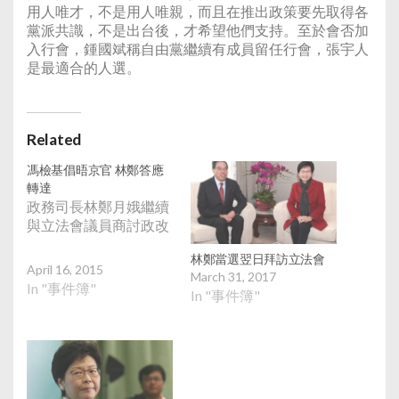
用人唯才，不是用人唯親，而且在推出政策要先取得各
黨派共識，不是出台後，才希望他們支持。至於會否加
入行會，鍾國斌稱自由黨繼續有成員留任行會，張宇人
是最適合的人選。
Related
馮檢基倡晤京官 林鄭答應
轉達
政務司長林鄭月娥繼續
與立法會議員商討政改
林鄭當選翌日拜訪立法會
April 16, 2015
March 31, 2017
In "事件簿"
In "事件簿"