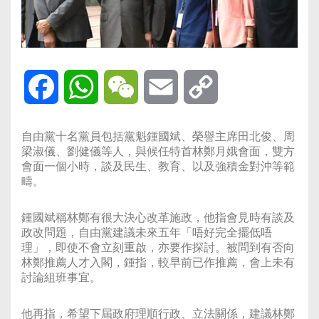
Facebook
WhatsApp
WeChat
Email
Copy
Link
自由黨十名黨員包括黨魁鍾國斌、榮譽主席田北俊、周
梁淑儀、劉健儀等人，與候任特首林鄭月娥會面，雙方
會面一個小時，談及民生、教育、以及強積金對沖等範
疇。
鍾國斌稱林鄭有很大決心改革施政，他指會見時有談及
政改問題，自由黨建議未來五年「唔好完全擺低唔
理」，即使不會立刻重啟，亦要作探討。被問到有否向
林鄭推薦人才入閣，鍾指，較早前已作推薦，會上未有
討論組班事宜。
他再指，希望下屆政府理順行政、立法關係，建議林鄭