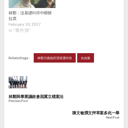
林鄭：沒基礎叫停中聯辦
拉票
February 10, 2017
In "事件簿"
Related tags :
林鄭月娥負民望當選特首
自由黨
林鄭與專業議政會面冀立檔案法
Previous Post
陳文敏撰文抨草案多此一舉
Next Post