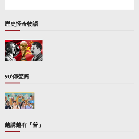
歷史怪奇物語
90’傳聲筒
越講越有「普」