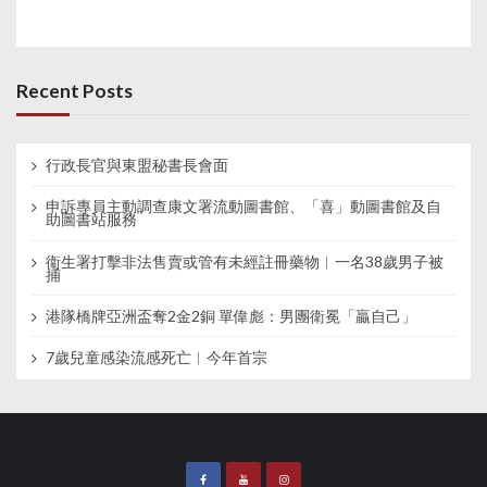
Recent Posts
行政長官與東盟秘書長會面
申訴專員主動調查康文署流動圖書館、「喜」動圖書館及自
助圖書站服務
衞生署打擊非法售賣或管有未經註冊藥物︱一名38歲男子被
捕
港隊橋牌亞洲盃奪2金2銅 單偉彪：男團衛冕「贏自己」
7歲兒童感染流感死亡︱今年首宗