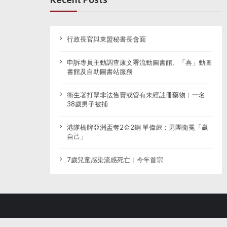
行政長官與東盟秘書長會面
申訴專員主動調查康文署流動圖書館、「喜」動圖
書館及自助圖書站服務
衞生署打擊非法售賣或管有未經註冊藥物︱一名
38歲男子被捕
港隊橋牌亞洲盃奪2金2銅 單偉彪：男團衛冕「贏
自己」
7歲兒童感染流感死亡︱今年首宗