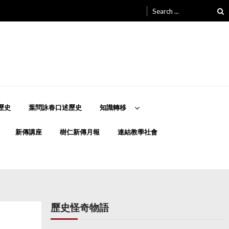
Search
for:
歷史
葉問詠春口述歷史
知識轉移
新傳講座
樹仁新傳月報
連結教學社會
歷史怪奇物語