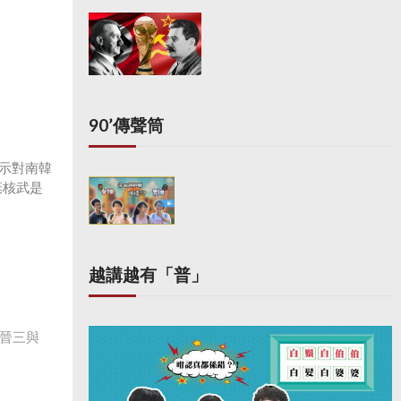
90’傳聲筒
,示對南韓
棄核武是
越講越有「普」
晉三與