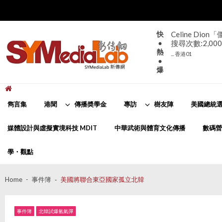
Skip
Skip
to
to
navigation
content
快
Celine D
•
搜尋次數:2,000
熱
... 香港01
•
爆
新傳網
SYMediaLab
雋言集
港聞
傳播奬學金
專訪
樹友陣
美國總統選
媒體設計與虛擬實境科技 MDIT
中華武術與體育文化傳播
數碼營
學・觀點
Home
事件簿
美國將聯合東亞國家孤立北韓
事件簿
北韓試爆氫氣彈