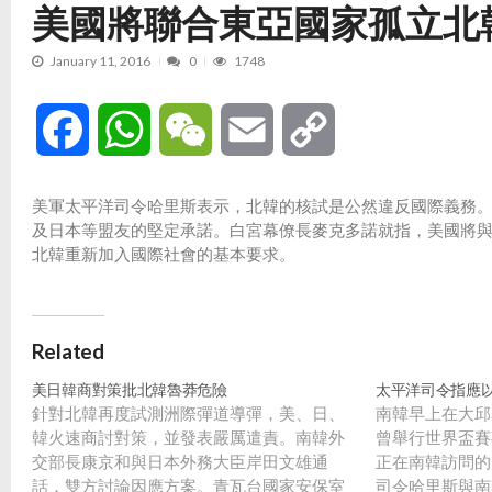
美國將聯合東亞國家孤立北
January 11, 2016
0
1748
Facebook
WhatsApp
WeChat
Email
Copy
Link
美軍太平洋司令哈里斯表示，北韓的核試是公然違反國際義務。美
及日本等盟友的堅定承諾。白宮幕僚長麥克多諾就指，美國將
北韓重新加入國際社會的基本要求。
Related
美日韓商對策批北韓魯莽危險
太平洋司令指應
針對北韓再度試測洲際彈道導彈，美、日、
南韓早上在大邱
韓火速商討對策，並發表嚴厲遣責。南韓外
曾舉行世界盃賽
交部長康京和與日本外務大臣岸田文雄通
正在南韓訪問的
話，雙方討論因應方案。青瓦台國家安保室
司令哈里斯與南