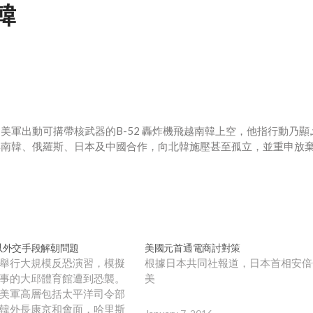
韓
軍出動可搆帶核武器的B-52 轟炸機飛越南韓上空，他指行動乃顯
與南韓、俄羅斯、日本及中國合作，向北韓施壓甚至孤立，並重申放
以外交手段解朝問題
美國元首通電商討對策
舉行大規模反恐演習，模擬
根據日本共同社報道，日本首相安倍
事的大邱體育館遭到恐襲。
美
美軍高層包括太平洋司令部
韓外長康京和會面，哈里斯