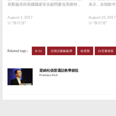
長鄭義溶與美國國家安全顧問麥克馬斯特，
表示，在朝鮮半
美國參謀首長聯席會議主席鄧福德 Joe
交和國防部門應
Dunford 協同太平洋艦隊司令哈里斯也跟南
交手段為主導，
August 1, 2017
August 22, 2017
韓聯合參謀本部議長李淳鎮通話，討論美韓
「我們希望並致
In "事件簿"
In "事件簿"
的應對之道，雙方也同意即日進行飛彈試
外交解決方案。
射、反制北韓挑釁。 白宮發表聲明，批評北
盟較以往何時候
韓的飛彈試射「魯莽而危險」，將使北韓進
一步商討加強同
一步受到孤立，美國將採取一切必要步驟確
店代表部發言人
保本土安全，也保護在該地區的盟友。國務
下，無人可以保
Related tags :
B-52
北韓試爆氫氣彈
哈里斯
白宮幕僚長
卿堤勒森特別提到，北韓這次飛彈試射「是
行動。他指，北
對聯合國安理會決議明目張膽的違抗」，他
挑釁，曾呼籲美
也再次強調中國和俄羅斯「對該日廿銏危及
擇，但美方無視
梁錦松倡普通話教學捱批
地區和全球穩定的威脅，負有獨特和特殊的
美方勢必遭到北
Previous Post
責任」。
罰。