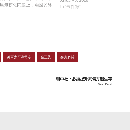
January 7, 2016
島無核化問題上，兩國的外
In "事件簿"
該共同發揮作用，但應以外
軍事手段為輔助。他又說，
力對金正恩提出的挑戰找出
」康京和表示，當前韓美同
都更為重要，期望雙方能進
盟等事宜。北韓人民軍板門
指出，在局勢高度緊張之
證演習不會變成真正的軍事
美軍太平洋司令
金正恩
麥克多諾
韓視軍演為美國發起的軍事
方慎重行動，作出正確選
這些警告，繼續軍事挑釁，
朝中社：必須提升武備方能生存
韓冷酷無情及不留情面的懲
Next Post