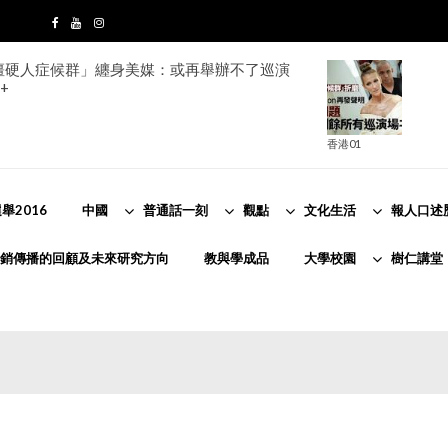
ion「僵硬人症候群」纏身美媒：或再舉辦不了巡演
+
香港01
舉2016
中國
普通話一刻
觀點
文化生活
報人口述
銷傳播的回顧及未來研究方向
教與學成品
大學校園
樹仁講堂