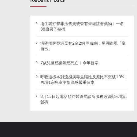
衞生署打擊非法售賣或管有未經註冊藥物︱一名
38歲男子被捕
港隊橋牌亞洲盃奪2金2銅 單偉彪：男團衛冕「贏
自己」
7歲兒童感染流感死亡︱今年首宗
呼吸道樣本對流感病毒呈陽性反應比率突破10%︱
再增1宗兒童甲型流感嚴重個案
8月15日起電話預約醫管局診所服務必須顯示電話
號碼