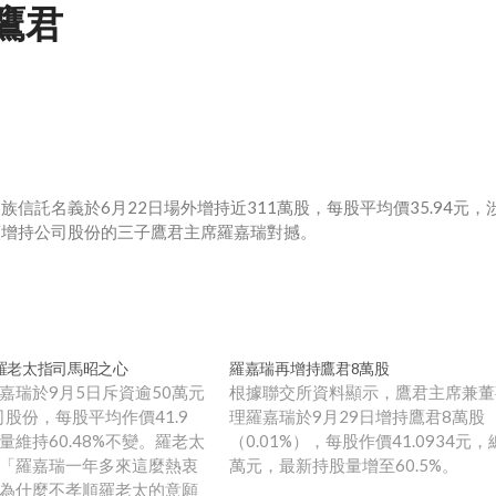
鷹君
託名義於6月22日場外增持近311萬股，每股平均價35.94元，
早前頻頻增持公司股份的三子鷹君主席羅嘉瑞對撼。
羅老太指司馬昭之心
羅嘉瑞再增持鷹君8萬股
嘉瑞於9月5日斥資逾50萬元
根據聯交所資料顯示，鷹君主席兼董
司股份，每股平均作價41.9
理羅嘉瑞於9月29日增持鷹君8萬股
維持60.48%不變。羅老太
（0.01%），每股作價41.0934元，
「羅嘉瑞一年多來這麼熱衷
萬元，最新持股量增至60.5%。
為什麼不孝順羅老太的意願