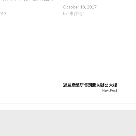
持呢？司馬昭之心，路人皆
October 18, 2017
In "事件簿"
017
冠君產業研售朗豪坊辦公大樓
Next Post