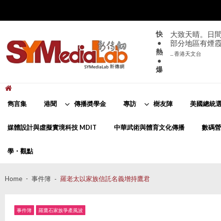
Skip
Skip
to
to
navigation
content
快
大致天晴。日間
•
部分地區有煙
熱
... 香港天文台
•
爆
新傳網
SYMediaLab
雋言集
港聞
傳播奬學金
專訪
樹友陣
美國總統選
媒體設計與虛擬實境科技 MDIT
中華武術與體育文化傳播
數碼營
學・觀點
Home
事件簿
羅老太以家族信託名義增持鷹君
事件簿
羅鷹石家族爭產風波