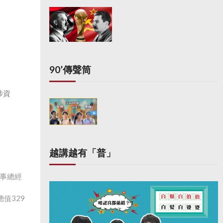
90’傳聲筒
涉資
越講越有「普」
事總經
總值329