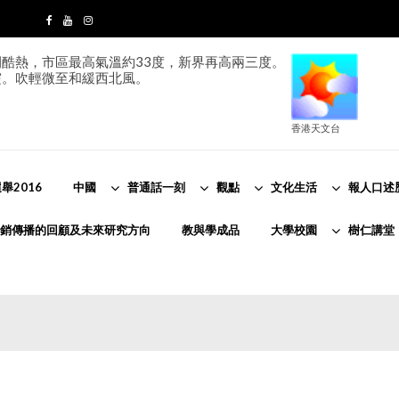
酷熱，市區最高氣溫約33度，新界再高兩三度。
霞。吹輕微至和緩西北風。
香港天文台
舉2016
中國
普通話一刻
觀點
文化生活
報人口述
銷傳播的回顧及未來研究方向
教與學成品
大學校園
樹仁講堂