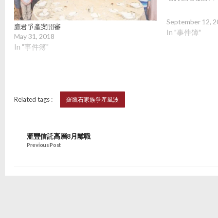
也叫滙豐信託增
知。」
September 12, 2
鷹君爭產案開審
In "事件簿"
May 31, 2018
In "事件簿"
Related tags :
羅鷹石家族爭產風波
滙豐信託高層8月離職
Previous Post