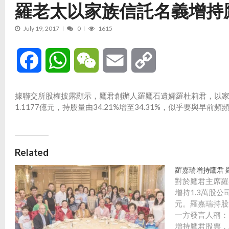
羅老太以家族信託名義增持
July 19, 2017
0
1615
Facebook
WhatsApp
WeChat
Email
Copy
Link
據聯交所股權披露顯示，鷹君創辦人羅鷹石遺孀羅杜莉君，以家族信
1.1177億元，持股量由34.21%增至34.31%，似乎要與
Related
羅嘉瑞增持鷹君 
對於鷹君主席羅
增持1.3萬股公
元。羅嘉瑞持股量
一方發言人稱：
增持鷹君股票，