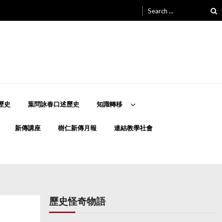
Search
for:
歷史
葉問詠春口述歷史
知識轉移
新傳講座
樹仁新傳月報
連結教學社會
歷史怪奇物語