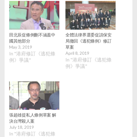
田北辰促條例刪不涵蓋中
全體法律界選委促請保安
國其他部分
局撤回《逃犯條例》修訂
May 3, 2019
草案
In "港府修訂《逃犯條
April 8, 2019
In "港府修訂《逃犯條
例》爭議"
例》爭議"
張超雄提私人條例草案 解
決台灣殺人案
July 18, 2019
In "港府修訂《逃犯條