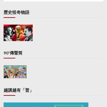
歷史怪奇物語
90’傳聲筒
越講越有「普」