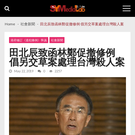
Skip
Skip
to
to
navigation
content
Home
社會新聞
田北辰致函林鄭促撤修例 倡另交草案處理台灣殺人案
港府修訂《逃犯條例》爭議
社會新聞
田北辰致函林鄭促撤修例
倡另交草案處理台灣殺人案
May 22, 2019
0
2257