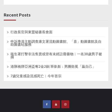
Recent Posts
行政長官與東盟秘書長會面
申訴專員主動調查康文署流動圖書館、「喜」動圖書館及自
助圖書站服務
衞生署打擊非法售賣或管有未經註冊藥物︱一名38歲男子被
捕
港隊橋牌亞洲盃奪2金2銅 單偉彪：男團衛冕「贏自己」
7歲兒童感染流感死亡︱今年首宗