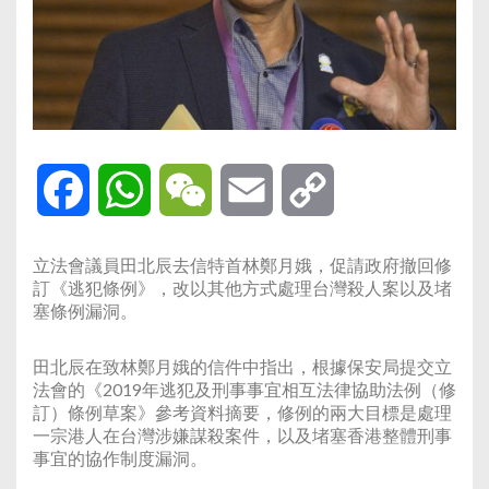
Facebook
WhatsApp
WeChat
Email
Copy
Link
立法會議員田北辰去信特首林鄭月娥，促請政府撤回修
訂《逃犯條例》，改以其他方式處理台灣殺人案以及堵
塞條例漏洞。
田北辰在致林鄭月娥的信件中指出，根據保安局提交立
法會的《2019年逃犯及刑事事宜相互法律協助法例（修
訂）條例草案》參考資料摘要，修例的兩大目標是處理
一宗港人在台灣涉嫌謀殺案件，以及堵塞香港整體刑事
事宜的協作制度漏洞。