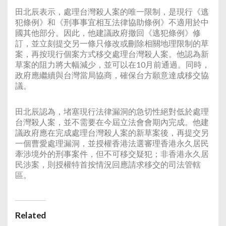
田北辰表示，處理台灣殺人案的唯一限制，是現行《逃
犯條例》和《刑事事宜相互法律協助條例》不適用於中
國其他部分。因此，他建議政府撤回《逃犯條例》修
訂，並立刻提交另一條只修改或刪除相關地理限制的草
案，再按現行個案方式移交處理台灣殺人案。他認為新
草案的阻力將大幅減少，並可以在10月前通過。同時，
政府應繼續與台灣當局協商，確保台方願意達成移交協
議。
田北辰認為，堵塞現行法律漏洞的急切性絕對低於處理
台灣殺人案，並不需要在今屆立法會會期內完成。他建
議政府應在完成處理台灣殺人案的新草案後，再提交另
一個曹愛處理漏洞，並授權香港法選審理香港永久居民
牽涉境外的刑事案件，但不可移交疑犯；非香港永久居
民涉案，則授權特首按情況回應請求移交的司法管轄
區。
Related