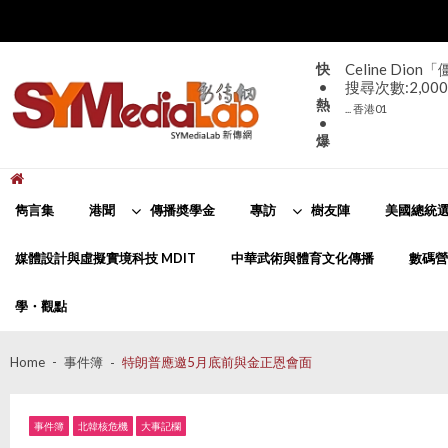
Skip
Skip
to
to
navigation
content
快
Celine D
•
搜尋次數:2,000
熱
... 香港01
•
爆
新傳網
SYMediaLab
雋言集
港聞
傳播奬學金
專訪
樹友陣
美國總統選
媒體設計與虛擬實境科技 MDIT
中華武術與體育文化傳播
數碼營
學・觀點
Home
事件簿
特朗普應邀5月底前與金正恩會面
事件簿
北韓核危機
大事記欄