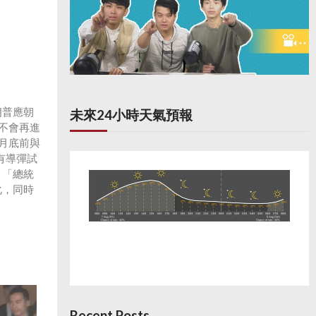
朗普應朝
未來24小時天氣預報
不會再進
月底前與
有導彈試
，「總統
化，同時
Recent Posts