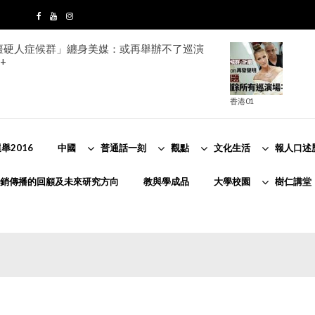
ion「僵硬人症候群」纏身美媒：或再舉辦不了巡演
+
香港01
舉2016
中國
普通話一刻
觀點
文化生活
報人口述
銷傳播的回顧及未來研究方向
教與學成品
大學校園
樹仁講堂