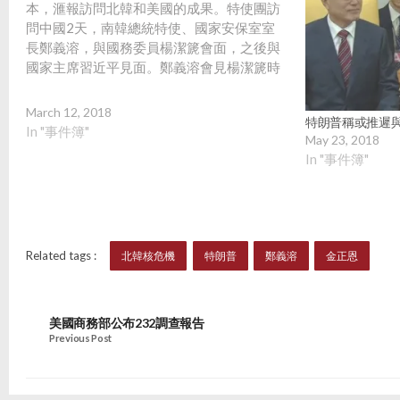
本，滙報訪問北韓和美國的成果。特使團訪
問中國2天，南韓總統特使、國家安保室室
長鄭義溶，與國務委員楊潔篪會面，之後與
國家主席習近平見面。鄭義溶會見楊潔篪時
稱，相信得到中方的支持及努力，朝鮮半島
就能達致和平及無核化。楊潔篪表示，中方
March 12, 2018
特朗普稱或推遲
堅持透過對話及協商，實現朝鮮半島無核
In "事件簿"
May 23, 2018
化，維護半島和平穩定，只要各方堅持以政
In "事件簿"
治方式解決問題；朝鮮半島局勢的戲劇性發
展，為走向無核化重上正軌，也符合聯合國
安理會的決議。楊潔篪稱，南韓總統文在寅
派鄭義溶第一時間訪華通報和溝通，體現了
南韓政府對中韓關係的高度重視。特使團將
Related tags :
北韓核危機
特朗普
鄭義溶
金正恩
前往俄羅斯訪問，但俄羅斯將舉行大選，未
知能否會見總統普京。 至於另一名特使、南
韓國家情報院院長徐薰，則前往日本，與首
相安倍晉三會面。 對於美國總統特朗普接受
美國商務部公布232調查報告
Previous Post
北韓會面邀請，美國白宮發言人3月11日表
示，特朗普與金正恩首次會面前不會再加設
任何條件，重申相信北韓會遵守無核化承