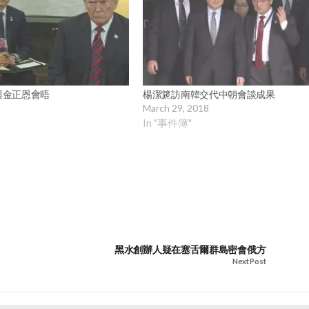
與金正恩會晤
楊潔篪訪南韓交代中朝會談成果
March 29, 2018
In "事件簿"
黑水創辦人疑在塞舌爾群島密會俄方
Next Post