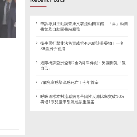
申訴專員主動調查康文署流動圖書館、「喜」動圖
書館及自助圖書站服務
衞生署打擊非法售賣或管有未經註冊藥物︱一名
38歲男子被捕
港隊橋牌亞洲盃奪2金2銅 單偉彪：男團衛冕「贏
自己」
7歲兒童感染流感死亡︱今年首宗
呼吸道樣本對流感病毒呈陽性反應比率突破10%︱
再增1宗兒童甲型流感嚴重個案