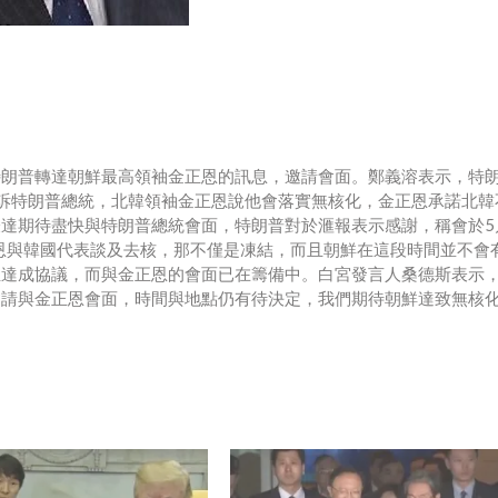
特朗普轉達朝鮮最高領袖金正恩的訊息，邀請會面。鄭義溶表示，特
訴特朗普總統，北韓領袖金正恩說他會落實無核化，金正恩承諾北韓
達期待盡快與特朗普總統會面，特朗普對於滙報表示感謝，稱會於5
金正恩與韓國代表談及去核，那不僅是凍結，而且朝鮮在這段時間並不會
至達成協議，而與金正恩的會面已在籌備中。白宮發言人桑德斯表示
邀請與金正恩會面，時間與地點仍有待決定，我們期待朝鮮達致無核