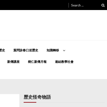
Search
for:
歷史
葉問詠春口述歷史
知識轉移
新傳講座
樹仁新傳月報
連結教學社會
歷史怪奇物語