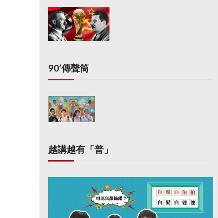
90’傳聲筒
越講越有「普」