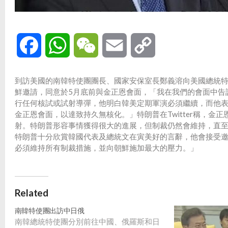
Facebook
WhatsApp
WeChat
Email
Copy
Link
到訪美國的南韓特使團團長、國家安保室長鄭義溶向美國總統
鮮邀請，同意於5月底前與金正恩會面，「我在我們的會面中告
行任何核試或試射導彈，他明白韓美定期軍演必須繼續，而他表
金正恩會面，以達致持久無核化。」特朗普在Twitter稱，
射。特朗普形容事情獲得很大的進展，但制裁仍然會維持，直
特朗普十分欣賞韓國代表及總統文在寅美好的言辭，他會接受
必須維持所有制裁措施，並向朝鮮施加最大的壓力。」
Related
南韓特使團出訪中日俄
南韓總統特使團分別前往中國、俄羅斯和日