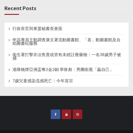
Recent Posts
行政長官與東盟秘書長會面
申訴專員主動調查康文署流動圖書館、「喜」動圖書館及自
助圖書站服務
衞生署打擊非法售賣或管有未經註冊藥物︱一名38歲男子被
捕
港隊橋牌亞洲盃奪2金2銅 單偉彪：男團衛冕「贏自己」
7歲兒童感染流感死亡︱今年首宗