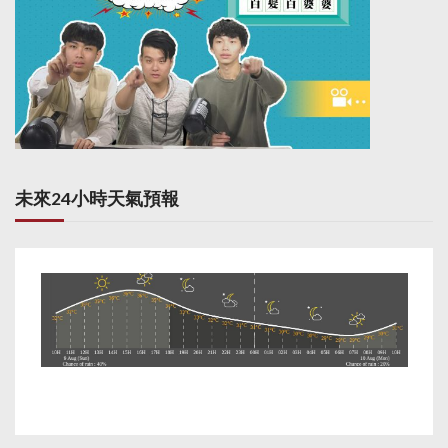
資料交出來。但滙豐就
連多年來的家族信託慈
善捐款的詳情，都沒有
給她完善的解釋和報
告。她又指鷹君集團由
她及羅鷹石二人共同創
立，並將畢生的心血注
入家族信託基金並存放
於滙豐，今天她最大的
希望是法庭會給她一個
未來24小時天氣預報
公道。