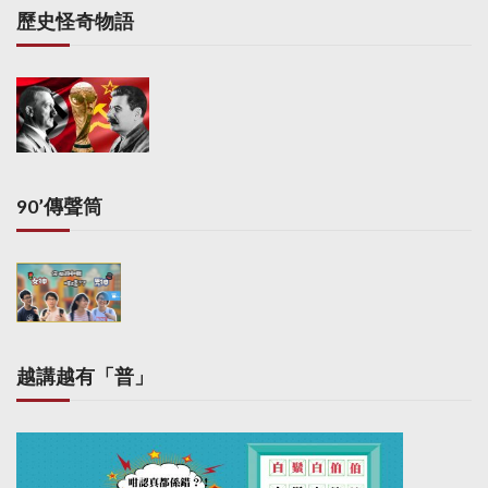
鷹石、羅氏子女及羅老
歷史怪奇物語
太，包括其提供的服務
等。就羅老太要求滙豐
交待為何多年來收取固
定年費，而非按信託基
金的規模收取服務費，
法官認為這與案中的爭
議相關，下令滙豐披露
相關資料。由於羅老太
90’傳聲筒
的申請大部份遭駁回，
她要支付八成訟費給滙
豐，滙豐負擔兩成訟
費。羅老太其後經公關
表示，對法庭的判決很
失望，身為滙豐30多年
客戶，現遭滙豐差勁的
越講越有「普」
對待，令她對滙豐完全
失望和失去信心。她指
其實滙豐要證明自己專
業，也很應該全力與客
戶合作，把客戶要求的