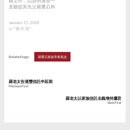
錄文件，以證明滙豐一
理和決定她和父親存放
直聽從其先父羅鷹石和
於滙豐信託內的資產和
她的指示。高院法官頒
事務，包括作慈善用途
下判決拒絕有關申請。
的款項，並質疑滙豐信
January 15, 2018
判詞稱羅老太要求滙豐
託和「某些兒女」卻不
In "事件簿"
順時序披露30多年來按
聽從羅老太的指示。三
照她夫婦二人指示作出
子羅嘉瑞透過發言人
的每一個決定，而且要
稱，羅老太對滙豐的任
鉅細無遺交待每一個細
何意見目前正透過訴訟
節，羅老太的要求範圍
Related tags :
羅鷹石家族爭產風波
處理，因此不宜回應；
太廣，已經遠超本案爭
不過，對於被公開的意
拗的範圍，亦沒有充分
願書條款，他希望外間
理據，故駁回她的申
明白斷章取義的危險，
請。不過，法官下令滙
羅老太告滙豐信託申延期
指說法並不能完全反映
豐需要向羅老太14日內
Previous Post
信託及意向書之完整及
交代包括多名子女中，
真實意思。
誰屬滙豐集團不同生意
羅老太以家族信託名義增持鷹君
Next Post
中的「重要客戶」，以
及如何釐定「重要客
戶」的標準，以及確切
其「業務功能」對於鷹
君、已故鷹君創辦人羅