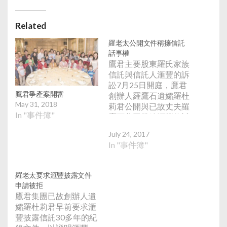
Related
羅老太公開文件稱擁信託
話事權
鷹君主要股東羅氏家族
信託與信託人滙豐的訴
訟7月25日開庭，鷹君
鷹君爭產案開審
創辦人羅鷹石遺孀羅杜
May 31, 2018
莉君公開與已故丈夫羅
In "事件簿"
鷹石共同發給滙豐信託
的意願書部分條款，指
July 24, 2017
1988年與丈夫共同發給
In "事件簿"
滙豐信託的意願書提
及，如若另一半先行離
世，另一方將可全權依
羅老太要求滙豐披露文件
據自己意願，加入指示
申請被拒
到協議中，而且對協議
鷹君集團已故創辦人遺
內容擁有決定權。羅家
孀羅杜莉君早前要求滙
孻子羅啟瑞稱，根據意
豐披露信託30多年的紀
願書母親應可以全權處