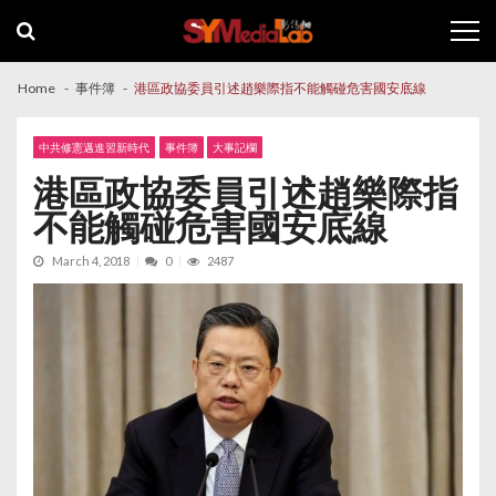
Skip
Skip
to
to
navigation
content
Home
事件簿
港區政協委員引述趙樂際指不能觸碰危害國安底線
中共修憲邁進習新時代
事件簿
大事記欄
港區政協委員引述趙樂際指
不能觸碰危害國安底線
March 4, 2018
0
2487