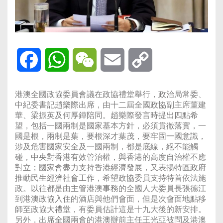
Facebook
WhatsApp
WeChat
Email
Copy
Link
港澳全國政協委員會議在政協禮堂舉行，政治局常委、
中紀委書記趙樂際出席，由十二屆全國政協副主席董建
華、梁振英及何厚鏵陪同。趙樂際發言時提出四點希
望，包括一國兩制是國家基本方針，必須貫徹落實，一
國是根，兩制是葉，要根深才葉茂，要牢固一國意識，
涉及危害國家安全及一國兩制，都是底線，絕不能觸
碰，中央對香港有效管治權，與香港的高度自治權不應
對立；國家會盡力支持香港經濟發展，又表揚特區政府
推動民生經濟社會工作，希望政協委員支持特首依法施
政。以往都是由主管港澳事務的全國人大委員長張德江
到港澳政協入住的酒店與他們會面，但是次會面地點移
師至政協大禮堂，有委員估計這是十九大後的新安排。
另外，出席全國兩會的港澳辦前主任王光亞被問及港澳