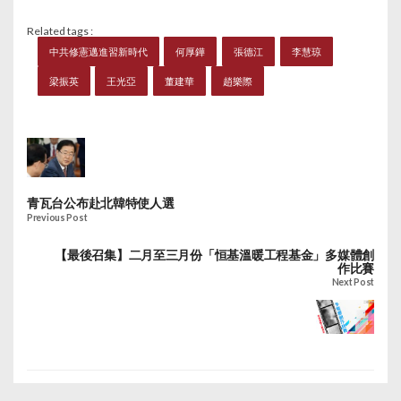
制」、「港人治港」、
Related tags :
「高度自治」等慣例提
中共修憲邁進習新時代
何厚鏵
張德江
李慧琼
法，僅有「加強同港澳
台僑同胞團結聯誼，動
梁振英
王光亞
董建華
趙樂際
員中華兒女共擔民族大
義、共圓中國夢」30個
字。有分析認為，這或
反映北京可能收緊對港
政策。不過，港澳辦前
主任王光亞稱，中央主
青瓦台公布赴北韓特使人選
要領導已強調一國兩制
Previous Post
不會改變，認為有些說
話毋須每次都說，而國
【最後召集】二月至三月份「恒基溫暖工程基金」多媒體創
家會愈來愈重視香港和
作比賽
澳門，毋須擔心，一國
Next Post
兩制只會愈來愈成功。
十二屆全國人大法律委
員會主任委員喬曉陽則
表示，總理工作報告講
到一國兩制、嚴格按照
基本法辦事，指要注意