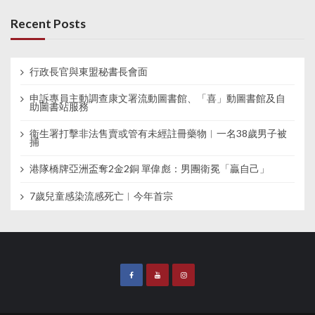
Recent Posts
行政長官與東盟秘書長會面
申訴專員主動調查康文署流動圖書館、「喜」動圖書館及自
助圖書站服務
衞生署打擊非法售賣或管有未經註冊藥物︱一名38歲男子被
捕
港隊橋牌亞洲盃奪2金2銅 單偉彪：男團衛冕「贏自己」
7歲兒童感染流感死亡︱今年首宗