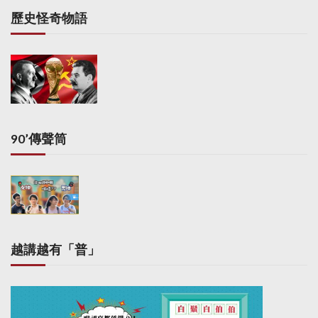
嚴格按照基本法辦事不
歷史怪奇物語
是空話。喬曉陽指當中
最主要內容就是一國兩
制、高度自治、港人治
港。對於俞正聲工作報
告的展望部分，沒有提
及一國兩制，他稱不要
看到政協工作報告沒有
一國兩制字眼就認為政
90’傳聲筒
策改變，又指記者老是
自己嚇唬自己。喬曉陽
強調有關政策不會改
變，嚴格按照基本法辦
事，就包括了這三句
話，指記者要明白這一
點，多作宣傳。
越講越有「普」