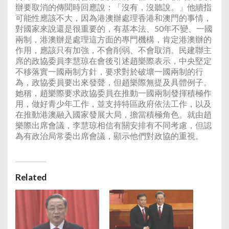
辦要取消的傳聞時回應說：「沒有，沒聽說。」他續指
可能性應該不大，因為港澳辦處理香港和澳門的事情，
對國家來說還是很重要的，有基本法、50年不變、一國
兩制，港澳辦是處理這方面的專門機構，肯定港澳辦的
作用，應該只有加強，不會削弱、不會取消。民建聯主
席的政協委員李慧琼在會後引述趙樂際表示，中央堅定
不移落實一國兩制方針，要求對於破壞一國兩制的行
為，政協委員要出來發聲，但趙樂際無提及具體例子。
她稱，趙樂際要求政協委員在推動一國兩制發揮積極作
用，做好青少年工作，並支持特區政府依法工作，以及
在推動港澳融入國家發展大局，擔當積極角色。就由趙
樂際出席會議，李慧琼相信有關安排有不同考慮，但認
為有政治局常委出席會議，顯示他們對政協的重視。
Related