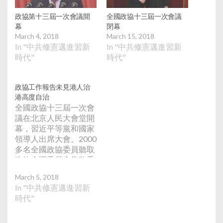
政協第十三屆一次會議開
全國政協十三屆一次會議
幕
閉幕
March 4, 2018
March 15, 2018
In "中共修憲邁進習新
In "中共修憲邁進習新
時代"
時代"
政協工作報告未見港人治
港高度自治
全國政協十三屆一次會
議在北京人民大會堂開
幕，習近平等黨和國家
領導人出席大會。2000
多名全國政協委員聽取
政協全國委員會常務委
員會工作報告。全國政
March 5, 2018
協主席俞正聲發表了任
In "中共修憲邁進習新
內最後一份工作報告，
時代"
與之前4次工作報告比
較，今年報告在來年工
作部署中少了「一國兩