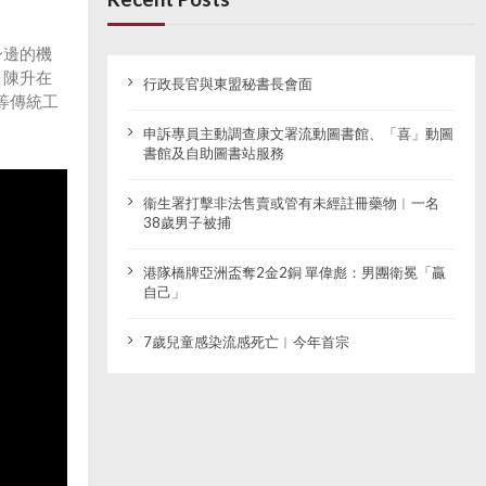
身邊的機
，陳升在
行政長官與東盟秘書長會面
等傳統工
申訴專員主動調查康文署流動圖書館、「喜」動圖
書館及自助圖書站服務
衞生署打擊非法售賣或管有未經註冊藥物︱一名
38歲男子被捕
港隊橋牌亞洲盃奪2金2銅 單偉彪：男團衛冕「贏
自己」
7歲兒童感染流感死亡︱今年首宗