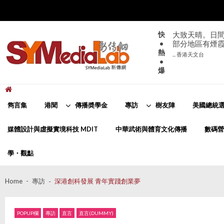
Skip
Skip
to
to
navigation
content
快
大致天晴。日間
•
部分地區有煙
熱
... 香港天文台
•
爆
新傳網
SYMediaLab
雋言集
港聞
傳播奬學金
專訪
樹友陣
美國總統選
媒體設計與虛擬實境科技 MDIT
中華武術與體育文化傳播
數碼營
學・觀點
Home
專訪
深港創科發展 青年實踐創業夢
POPUP欄
專訪
直言
直言(DUMMY)