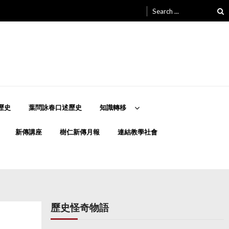
Search
for:
歷史
葉問詠春口述歷史
知識轉移
新傳講座
樹仁新傳月報
連結教學社會
歷史怪奇物語