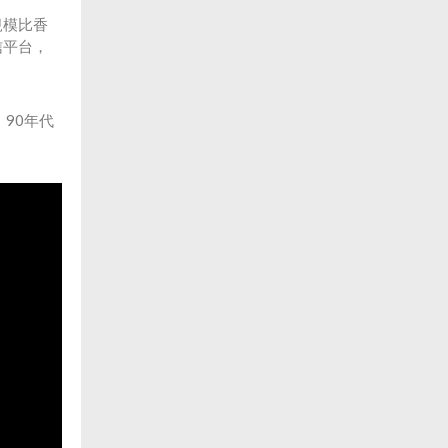
規模比香
信平台，
90年代
。