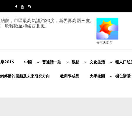
酷熱，市區最高氣溫約33度，新界再高兩三度。
霞。吹輕微至和緩西北風。
香港天文台
舉2016
中國
普通話一刻
觀點
文化生活
報人口述
銷傳播的回顧及未來研究方向
教與學成品
大學校園
樹仁講堂