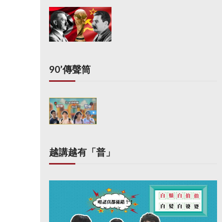
90’傳聲筒
越講越有「普」