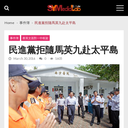
Skip
Skip
to
to
navigation
content
Home
事件簿
民進黨拒隨馬英九赴太平島
事件簿
蔡英文面對一中框架
民進黨拒隨馬英九赴太平島
March 30, 2016
0
1605