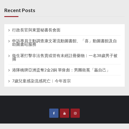
Recent Posts
行政長官與東盟秘書長會面
申訴專員主動調查康文署流動圖書館、「喜」動圖書館及自
助圖書站服務
衞生署打擊非法售賣或管有未經註冊藥物︱一名38歲男子被
捕
港隊橋牌亞洲盃奪2金2銅 單偉彪：男團衛冕「贏自己」
7歲兒童感染流感死亡︱今年首宗