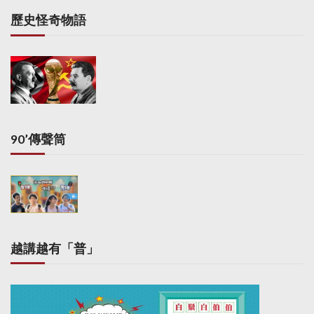
歷史怪奇物語
90’傳聲筒
越講越有「普」