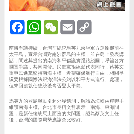
Facebook
WhatsApp
WeChat
Email
Copy
Link
南海爭議持續，台灣前總統馬英九乘坐軍方運輸機前往
太平島，宣示台灣對南沙群島的主權，並在島上發表講
話，闡述其提出的南海和平倡議實踐路綫圖，呼籲各方
擱置爭議，共同開發。民進黨拒絕派代表同行，蔡英文
重申民進黨堅持南海主權，希望確保航行自由，相關爭
議要根據國際法跟海洋法公約以和平方式進行、處理，
但未回應就任總統後會否登太平島。
馬英九的登島舉動引起外界猜測，解讀為海峽兩岸聯手
維護南海主權。台北市長柯文哲表示，南海、東海問
題，是新任總統馬上面臨的大問題，認為蔡英文上任
後，台灣的國際局勢應該會比較好。