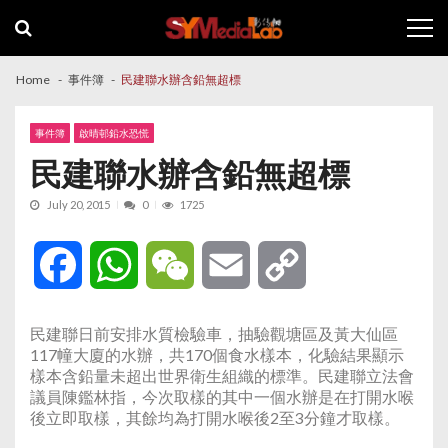
Skip
Skip
to
to
navigation
content
Home
事件簿
民建聯水辦含鉛無超標
事件簿
啟晴邨鉛水恐慌
民建聯水辦含鉛無超標
July 20, 2015
0
1725
Facebook
WhatsApp
WeChat
Email
Copy
Link
民建聯日前安排水質檢驗車，抽驗觀塘區及黃大仙區
117幢大廈的水辦，共170個食水樣本，化驗結果顯示
樣本含鉛量未超出世界衛生組織的標準。民建聯立法會
議員陳鑑林指，今次取樣的其中一個水辦是在打開水喉
後立即取樣，其餘均為打開水喉後2至3分鐘才取樣。