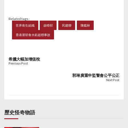
Related tags :
世界衛生組織
啟晴邨
民建聯
陳鑑林
香港屋邨食水鉛超標事故
希臘大幅加增值稅
Previous Post
郭琳廣重申監警會公平公正
Next Post
歷史怪奇物語