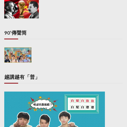
90’傳聲筒
越講越有「普」