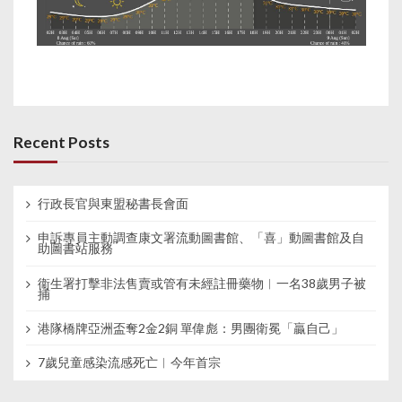
Recent Posts
行政長官與東盟秘書長會面
申訴專員主動調查康文署流動圖書館、「喜」動圖書館及自
助圖書站服務
衞生署打擊非法售賣或管有未經註冊藥物︱一名38歲男子被
捕
港隊橋牌亞洲盃奪2金2銅 單偉彪：男團衛冕「贏自己」
7歲兒童感染流感死亡︱今年首宗