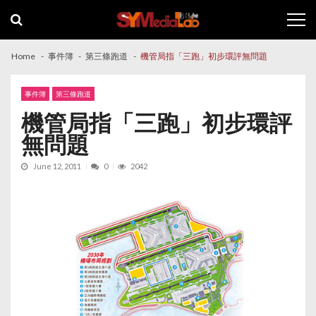
Skip
Skip
to
to
navigation
content
Home
事件簿
第三條跑道
機管局指「三跑」初步環評無問題
事件簿
第三條跑道
機管局指「三跑」初步環評
無問題
June 12, 2011
0
2042