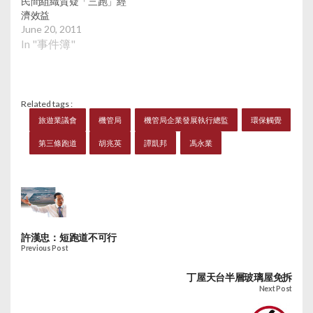
民間組織質疑「三跑」經
濟效益
June 20, 2011
In "事件簿"
Related tags :
旅遊業議會
機管局
機管局企業發展執行總監
環保觸覺
第三條跑道
胡兆英
譚凱邦
馮永業
許漢忠：短跑道不可行
Previous Post
丁屋天台半層玻璃屋免拆
Next Post