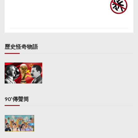
歷史怪奇物語
90’傳聲筒