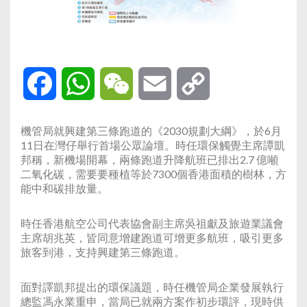
Facebook
WhatsApp
WeChat
Email
Copy
Link
機管局就興建第三條跑道的《2030規劃大綱》，於6月
11日在灣仔舉行首場公眾論壇。時任環保觸覺主席譚凱
邦稱，新機場開幕，兩條跑道升降航班已排出2.7 億噸
二氧化碳，需要要種植等於7300個香港面積的樹林，方
能中和碳排放量。
時任香港航空公司代表協會副主席吳祖獻及旅遊業議會
主席胡兆英，皆同意增建跑道可增更多航班，吸引更多
旅客到港，支持興建第三條跑道。
面對譯凱邦提出的環保議題，時任機管局企業發展執行
總監馮永業重申，當局已就兩方案作初步環評，現時供