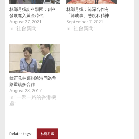
林鄭月娥訪科學園：創科
林鄭月娥：港深合作有
發展進入黃金時代
「幹成事」態度和精神
August 27, 2021
September 7, 2021
In "社會新聞"
In "社會新聞"
韓正見林鄭指滬港同為帶
路重鎮多合作
August 23, 2017
In "一帶一路的香港機
遇"
Related tags :
林鄭月娥