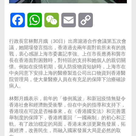
Facebook
WhatsApp
WeChat
Email
Copy
Link
行政長官林鄭月娥（30日）出席滬港合作會議第五次會
議，她開場發言指出，香港過去兩年面對前所未有的挑
戰，衷心感謝上海市委書記李強、上任市長應勇和龔市
長在香港面對困難時，對特區的支持和她個人的親切關
懷。例如在疫情初期，個人防疫物資短缺時，上海市在
中央同意下安排上海的醫療製造公司出口物資到香港醫
院管理局，使大量醫療人員在有充足的保障下治療確診
病人。
林鄭月娥表示，前年的「修例風波」和新冠疫情無疑令
香港社會和經濟飽受衝擊，但在中央的指導和支持下，
香港現在可說是否極泰來，在《香港國安法》和完善選
舉制度的保障下，香港將重回「一國兩制」的初心和正
軌。有了政治穩定的局面，香港未來須更聚焦發展，拓
展經濟，改善民生，而融入國家發展大局是必然的取