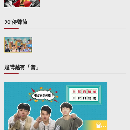
90’傳聲筒
越講越有「普」