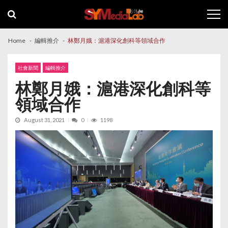
Skip
Skip
to
to
navigation
content
Home
編輯推介
林鄭月娥：滬港深化創科等領域合作
社會新聞
編輯推介
林鄭月娥：滬港深化創科等
領域合作
August 31, 2021
0
1198