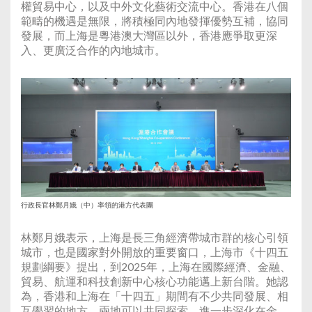
權貿易中心，以及中外文化藝術交流中心。香港在八個
範疇的機遇是無限，將積極同內地發揮優勢互補，協同
發展，而上海是粵港澳大灣區以外，香港應爭取更深
入、更廣泛合作的內地城市。
行政長官林鄭月娥（中）率領的港方代表團
林鄭月娥表示，上海是長三角經濟帶城市群的核心引領
城市，也是國家對外開放的重要窗口，上海市《十四五
規劃綱要》提出，到2025年，上海在國際經濟、金融、
貿易、航運和科技創新中心核心功能邁上新台階。她認
為，香港和上海在「十四五」期間有不少共同發展、相
互學習的地方，兩地可以共同探索，進一步深化在金