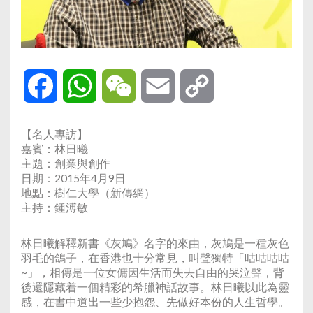
Facebook
WhatsApp
WeChat
Email
Copy
Link
【名人專訪】
嘉賓：林日曦
主題：創業與創作
日期：2015年4月9日
地點：樹仁大學（新傳網）
主持：鍾溥敏
林日曦解釋新書《灰鳩》名字的來由，灰鳩是一種灰色
羽毛的鴿子，在香港也十分常見，叫聲獨特「咕咕咕咕
~」，相傳是一位女傭因生活而失去自由的哭泣聲，背
後還隱藏着一個精彩的希臘神話故事。林日曦以此為靈
感，在書中道出一些少抱怨、先做好本份的人生哲學。