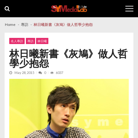
Skip
Skip
to
to
navigation
content
Home
專訪
林日曦新書《灰鳩》做人哲學少抱怨
名人專訪
專訪
林日曦
林日曦新書《灰鳩》做人哲
學少抱怨
May 28, 2015
0
6037