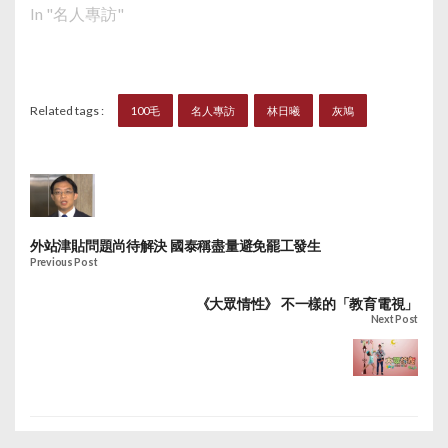
In "名人專訪"
Related tags :
100毛
名人專訪
林日曦
灰鳩
外站津貼問題尚待解決 國泰稱盡量避免罷工發生
Previous Post
《大眾情性》 不一樣的「教育電視」
Next Post