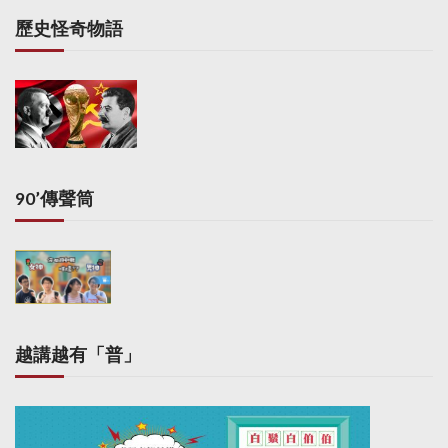
歷史怪奇物語
90’傳聲筒
越講越有「普」