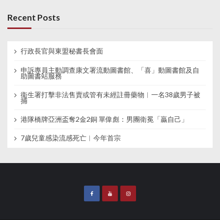
Recent Posts
行政長官與東盟秘書長會面
申訴專員主動調查康文署流動圖書館、「喜」動圖書館及自
助圖書站服務
衞生署打擊非法售賣或管有未經註冊藥物︱一名38歲男子被
捕
港隊橋牌亞洲盃奪2金2銅 單偉彪：男團衛冕「贏自己」
7歲兒童感染流感死亡︱今年首宗