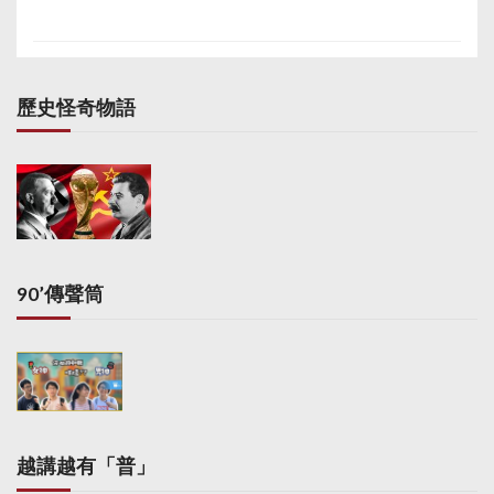
歷史怪奇物語
90’傳聲筒
越講越有「普」