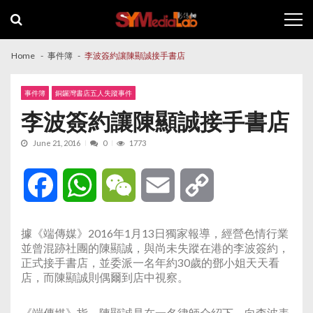
Skip
Skip
to
to
navigation
content
Home
事件簿
李波簽約讓陳顯誠接手書店
事件簿
銅鑼灣書店五人失蹤事件
李波簽約讓陳顯誠接手書店
June 21, 2016
0
1773
Facebook
WhatsApp
WeChat
Email
Copy
Link
據《端傳媒》2016年1月13日獨家報導，經營色情行業
並曾混跡社團的陳顯誠，與尚未失蹤在港的李波簽約，
正式接手書店，並委派一名年約30歲的鄧小姐天天看
店，而陳顯誠則偶爾到店中視察。
《端傳媒》指，陳顯誠是在一名律師介紹下，向李波表