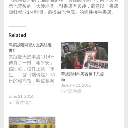
示他背後的「大陸老闆」對書店有興趣，願意以「書店
賺錢就取1/4利潤，虧損由他包底」的條件接手書店。
Related
陳顯誠陪同警方重案組進
書店
失蹤數天的李波1月4日
傳真了一封「報平安」
信回港，信件上款「陳
李波指桂民海曾被中共恐
生」，據《端傳媒》13
嚇
日的報導指，即佐敦淘
January 11, 2016
金沙桑拿股東及董事陳
In "事件簿"
顯誠。李波妻子蔡嘉蘋
June 21, 2016
透露，李波失跌後再也
In "事件簿"
無法聯繫上「陳生」。
他下午4點半在4名港島
總區重案組探員陪同
下，前往銅鑼灣書店打