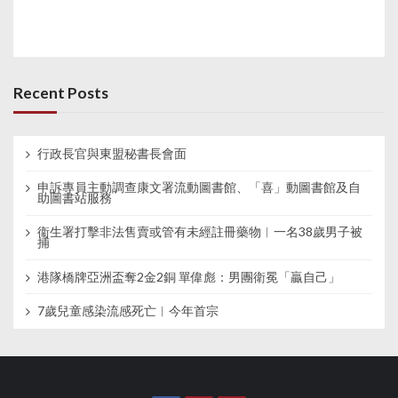
Recent Posts
行政長官與東盟秘書長會面
申訴專員主動調查康文署流動圖書館、「喜」動圖書館及自
助圖書站服務
衞生署打擊非法售賣或管有未經註冊藥物︱一名38歲男子被
捕
港隊橋牌亞洲盃奪2金2銅 單偉彪：男團衛冕「贏自己」
7歲兒童感染流感死亡︱今年首宗