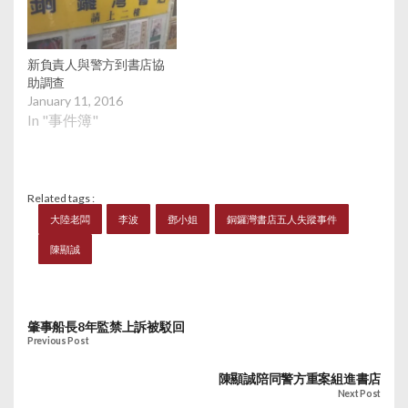
開店門讓警方入內調
查，也使陳顯誠的身份
首次曝光。
新負責人與警方到書店協
助調查
January 11, 2016
In "事件簿"
Related tags :
大陸老闆
李波
鄧小姐
銅鑼灣書店五人失蹤事件
陳顯誠
肇事船長8年監禁上訴被駁回
Previous Post
陳顯誠陪同警方重案組進書店
Next Post