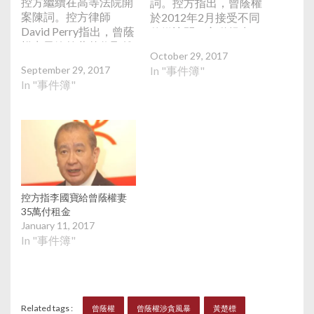
控方繼續在高等法院開
詞。控方指出，曾蔭權
案陳詞。控方律師
於2012年2月接受不同
David Perry指出，曾蔭
傳媒訪問，主動提出租
權妻子鮑笑薇曾收取雄
屋一事，是希望主動揭
October 29, 2017
濤廣播股東李國寶35萬
露事件，處理損壞的形
September 29, 2017
In "事件簿"
元現金，並連同其他款
象包括顯現失落傷心，
In "事件簿"
項存積至80萬元人民
是一個資深政治家非常
幣，轉賬到黃楚標旗下
聰明地轉移視線的手
的東海聯合（集團）有
段，以減輕曝光時造成
限公司戶口，而東海花
的震撼，但他始終未有
園單位設計師何周禮的
交代租約的關鍵資料，
收費正正是35萬元，認
亦未有披露曾分別與雄
為單位裝修工程是曾蔭
濤廣播股東黃楚標及李
權接受的「甜頭」，對
國寶一同到汕頭和歐
控方指李國寶給曾蔭權妻
公職人員而言已是秘密
洲。控方指曾蔭權於
35萬付租金
受賄，違反職務及操
2012年2月20日，傳媒
January 11, 2017
守。控方又提到，曾蔭
報道他計劃入住深圳東
In "事件簿"
權在2005年至2012年
海花園後，曾蔭權與雄
特首任內曾69次主動向
濤廣播股東黃楚標均知
行會申報潛在利益，惟
道事件涉及利益衝突，
在討論雄濤廣播發牌
而曾蔭權是出於恐慌，
Related tags :
曾蔭權
曾蔭權涉貪風暴
黃楚標
時，並沒有申報東海花
製造一份日期為同月21