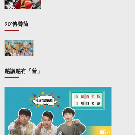
90’傳聲筒
越講越有「普」