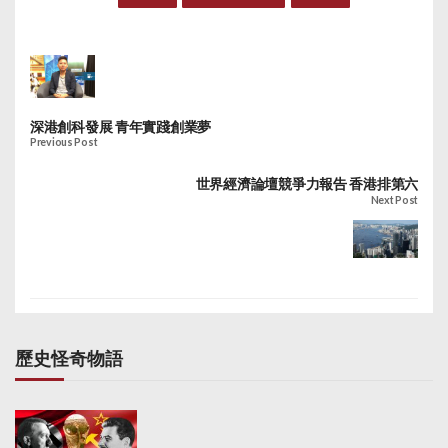
園的個人利益。控方質
日的租約作出補救。控
疑該80萬人民幣並非租
方指若曾蔭權是清白，
金，而是曾蔭權以低於
就不會之後終止租約，
巿價購買涉案單位。此
他所做一切只是掩飾自
外，控方指出，行會於
己的貪腐。此外，曾蔭
2010年11月2日原則性
權於2010年給予黃楚標
深港創科發展 青年實踐創業夢
向雄濤批出牌照後，入
的80萬元人民幣並非租
Previous Post
境紀錄顯示曾蔭權夫婦
金，而是接受了黃楚標
分別與黃楚標及李國寶
世界經濟論壇競爭力報告 香港排第六
提供利益，付款購入單
Next Post
在內地或由澳門回港，
位。控方指出所有證據
控方反問這是否只是純
都顯示曾蔭權的行為涉
粹巧合。控方指曾蔭權
及利益衝突，並有接受
當時身為政府最高層，
利益，足以證明罪名成
理應以身作則。
立。
歷史怪奇物語