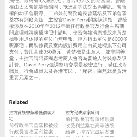
擔任。最終有5人獲豁免，選出5男4女的陪審團。曾蔭
權由太太曾鮑笑薇陪同，抵達高等法院出席審訊。曾蔭
權的幼子曾慶淳、二弟兼前警務處長曾蔭培及五弟曾蔭
荃亦有到庭旁聽。主控官David Perry開案陳詞指，曾蔭
權涉及在2010年至2012年擔任行政長官及行會主席期
間處理雄濤廣播牌照申請時，秘密向雄濤廣播股東黃楚
標租用退休後的單位而無申報。控方指出單位是6000多
呎豪宅，而裝修費及室內設計費用全由黃楚標旗下公司
支付，費用高達350萬元，黃楚標是生意人，並非開善
堂，主控官請陪審團思考商人會否為普通人付裝修及設
計費。David Perry強調整項交易是秘密進行，瞞住政府
職員、行會成員以及香港市民，「秘密」顯然就是貪污
重要元素之一。
Related
控方質疑曾蔭權低價購大
控方完成結案陳詞
宅
前行政長官曾蔭權涉嫌
前行政長官曾蔭權被控
收受利益案在高等法院
行政長官收受利益案，
續審，控方完成結案陳