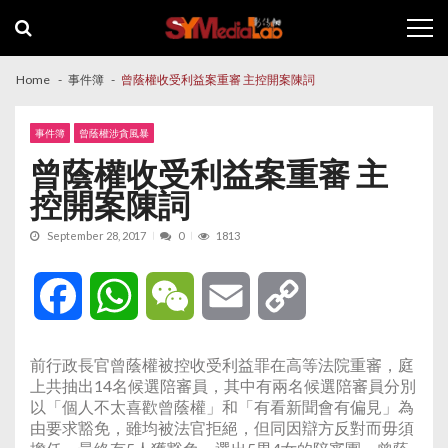
Skip
Skip
to
to
navigation
content
Home
事件簿
曾蔭權收受利益案重審 主控開案陳詞
事件簿
曾蔭權涉貪風暴
曾蔭權收受利益案重審 主
控開案陳詞
September 28, 2017
0
1813
Facebook
WhatsApp
WeChat
Email
Copy
Link
前行政長官曾蔭權被控收受利益罪在高等法院重審，庭
上共抽出14名候選陪審員，其中有兩名候選陪審員分別
以「個人不太喜歡曾蔭權」和「有看新聞會有偏見」為
由要求豁免，雖均被法官拒絕，但同因辯方反對而毋須