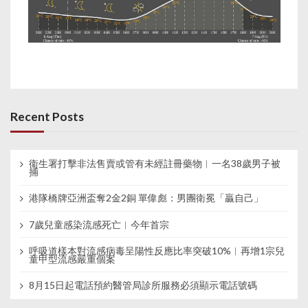
Recent Posts
衞生署打擊非法售賣或管有未經註冊藥物︱一名38歲男子被
捕
港隊橋牌亞洲盃奪2金2銅 單偉彪：男團衛冕「贏自己」
7歲兒童感染流感死亡︱今年首宗
呼吸道樣本對流感病毒呈陽性反應比率突破10%︱再增1宗兒
童甲型流感嚴重個案
8月15日起電話預約醫管局診所服務必須顯示電話號碼