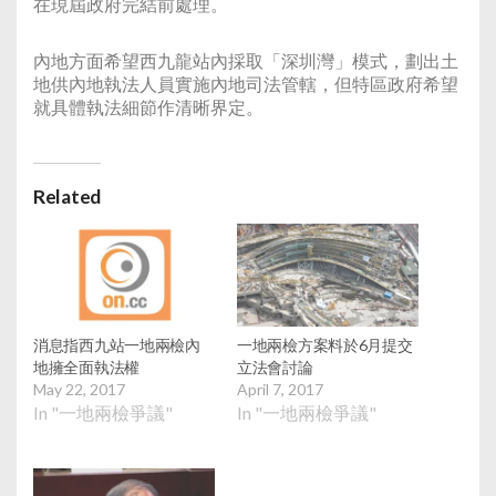
在現屆政府完結前處理。
內地方面希望西九龍站內採取「深圳灣」模式，劃出土
地供內地執法人員實施內地司法管轄，但特區政府希望
就具體執法細節作清晰界定。
Related
消息指西九站一地兩檢內
一地兩檢方案料於6月提交
地擁全面執法權
立法會討論
May 22, 2017
April 7, 2017
In "一地兩檢爭議"
In "一地兩檢爭議"