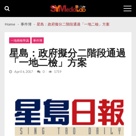
Skip
Skip
to
to
navigation
content
Home
事件簿
星島：政府擬分二階段通過「一地二檢」方案
一地兩檢爭議
事件簿
星島：政府擬分二階段通過
「一地二檢」方案
April 6, 2017
0
1719