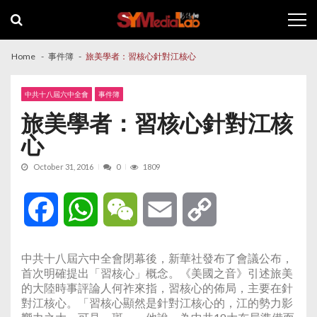
Skip
Skip
to
to
navigation
content
Home
事件簿
旅美學者：習核心針對江核心
中共十八屆六中全會
事件簿
旅美學者：習核心針對江核
心
October 31, 2016
0
1809
Facebook
WhatsApp
WeChat
Email
Copy
Link
中共十八屆六中全會閉幕後，新華社發布了會議公布，
首次明確提出「習核心」概念。《美國之音》引述旅美
的大陸時事評論人何祚來指，習核心的佈局，主要在針
對江核心。「習核心顯然是針對江核心的，江的勢力影