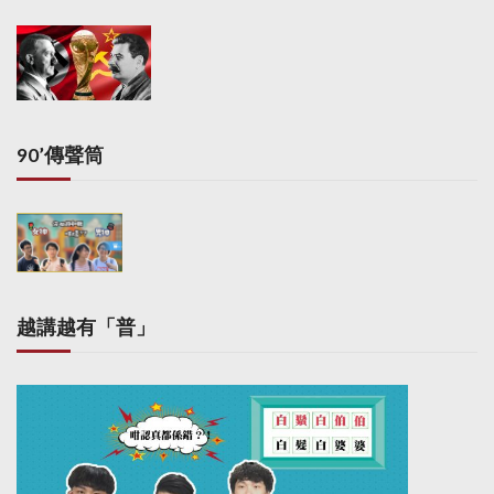
90’傳聲筒
越講越有「普」