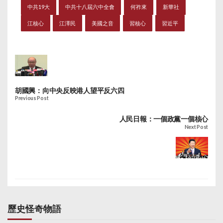
大影響力的領導人。鄧
中共19大
中共十八屆六中全會
何祚來
新華社
小平退休之後，1992年
以「核心」身份發表南
江核心
江澤民
美國之音
習核心
習近平
巡講話，指點江山，江
澤民雖被確為「第三代
領導核心」，但直到鄧
小平1997年逝世，「江
核心」影力才真正突
圍。不過江澤民退休之
胡國興：向中央反映港人望平反六四
後，繼任的胡錦濤並未
Previous Post
獲得「核心」的封號，
官方通常只稱「以胡錦
人民日報：一個政黨一個核心
濤同志為總書記的黨中
Next Post
央領導集體」。
歷史怪奇物語