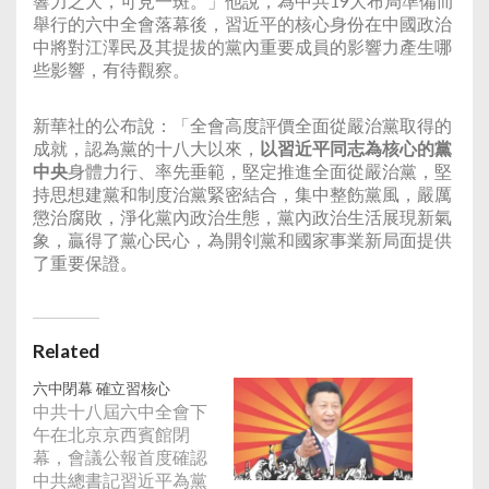
響力之大，可見一斑。」他說，為中共19大布局準備而
舉行的六中全會落幕後，習近平的核心身份在中國政治
中將對江澤民及其提拔的黨內重要成員的影響力產生哪
些影響，有待觀察。
新華社的公布說：「全會高度評價全面從嚴治黨取得的
成就，認為黨的十八大以來，
以習近平同志為核心的黨
中央
身體力行、率先垂範，堅定推進全面從嚴治黨，堅
持思想建黨和制度治黨緊密結合，集中整飭黨風，嚴厲
懲治腐敗，淨化黨內政治生態，黨內政治生活展現新氣
象，贏得了黨心民心，為開刢黨和國家事業新局面提供
了重要保證。
Related
六中閉幕 確立習核心
中共十八屆六中全會下
午在北京京西賓館閉
幕，會議公報首度確認
中共總書記習近平為黨