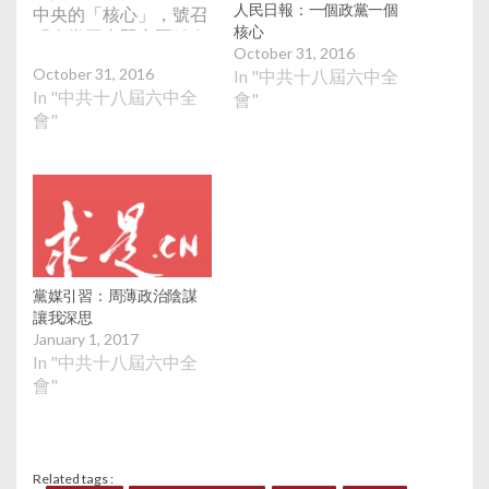
人民日報：一個政黨一個
中央的「核心」，號召
核心
「全黨同志緊密團結在
October 31, 2016
以習近平同志為核心的
October 31, 2016
In "中共十八屆六中全
黨中央周圍」。這是時
In "中共十八屆六中全
會"
隔13年後中共再次在黨
會"
內領導層樹立「核
心」，習也成為繼毛澤
東、鄧小平、江澤民之
後，中共第4位「核
心」領導人。據《明
報》引述國家行政學院
教授汪玉凱分析，這為
明年下半年召開的十九
黨媒引習：周薄政治陰謀
大奠定了組織和思想基
讓我深思
礎。 由中央委員會選出
January 1, 2017
的總書記是領導職務，
In "中共十八屆六中全
每屆任期5年，但「核
會"
心」與職位無關，影響
力也不受任期影響，
「核心」通常是指思想
上、政治上對全黨有重
Related tags :