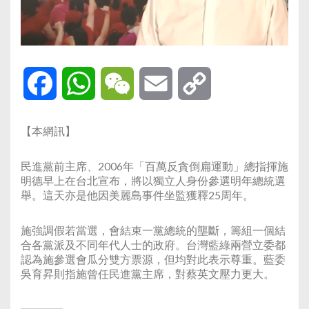
Facebook
WhatsApp
WeChat
Email
Copy
Link
【本網訊】
民進黨前主席、2006年「百萬反貪倒扁運動」總指揮施
明德早上在台北宣布，將以獨立人身份參選明年總統選
舉。這天亦是他因美麗島事件坐監獲釋25周年。
施強調假若當選，會結束一黨總統的壟斷，籌組一個結
合各黨派及不同年代人士的政府。台灣藍綠兩營立委都
認為施參選會瓜分雙方票源，但均對此表示尊重。藍委
吳育昇則指施曾任民進黨主席，對蔡英文壓力更大。