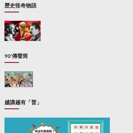
歷史怪奇物語
90’傳聲筒
越講越有「普」