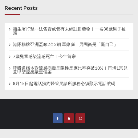
Recent Posts
衞生署打擊非法售賣或管有未經註冊藥物︱一名38歲男子被
捕
港隊橋牌亞洲盃奪2金2銅 單偉彪：男團衛冕「贏自己」
7歲兒童感染流感死亡︱今年首宗
呼吸道樣本對流感病毒呈陽性反應比率突破10%︱再增1宗兒
童甲型流感嚴重個案
8月15日起電話預約醫管局診所服務必須顯示電話號碼