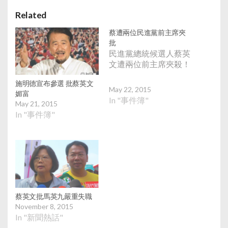
Related
蔡遭兩位民進黨前主席夾
批
民進黨總統候選人蔡英
文遭兩位前主席夾殺！
施明德宣布參選 批蔡英文
May 22, 2015
媚富
In "事件簿"
May 21, 2015
In "事件簿"
蔡英文批馬英九嚴重失職
November 8, 2015
In "新聞熱話"